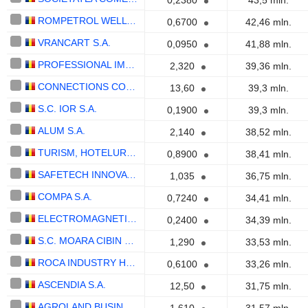
0,2380
43,5 mln.
ROMPETROL WELL SERVICES SA
0,6700
42,46 mln.
VRANCART S.A.
0,0950
41,88 mln.
PROFESSIONAL IMO PARTNERS S.A.
2,320
39,36 mln.
CONNECTIONS CONSULT S.A.
13,60
39,3 mln.
S.C. IOR S.A.
0,1900
39,3 mln.
ALUM S.A.
2,140
38,52 mln.
TURISM, HOTELURI, RESTAURANTE MAREA NEAGRA S.A.
0,8900
38,41 mln.
SAFETECH INNOVATIONS S.A.
1,035
36,75 mln.
COMPA S.A.
0,7240
34,41 mln.
ELECTROMAGNETICA S.A.
0,2400
34,39 mln.
S.C. MOARA CIBIN S.A.
1,290
33,53 mln.
ROCA INDUSTRY HOLDINGROCK1 S.A.
0,6100
33,26 mln.
ASCENDIA S.A.
12,50
31,75 mln.
AGROLAND BUSINESS SYSTEM S.A.