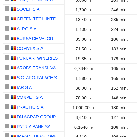
6,860
269 mln.
SOCEP S.A.
1,700
246 mln.
GREEN TECH INTERNATIONAL S.A.
13,40
235 mln.
ALRO S.A.
1,430
224 mln.
BURSA DE VALORI BUCURESTI SA
89,00
186 mln.
COMVEX S.A.
71,50
183 mln.
PURCARI WINERIES
19,85
179 mln.
AROBS TRANSILVANIA SOFTWARE S.A.
0,7340
165 mln.
S.C. ARO-PALACE S.A.
1,880
165 mln.
IAR S.A.
38,00
152 mln.
CONPET S.A.
78,00
148 mln.
PRACTIC S.A.
1.000,00
130 mln.
DN AGRAR GROUP S.A.
3,610
127 mln.
PATRIA BANK SA
0,1540
108 mln.
IMPACT DEVELOPER & CONTRACTOR S.A.