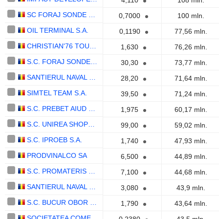
4,110
108 mln.
SC FORAJ SONDE SA CRAIOVA
0,7000
100 mln.
OIL TERMINAL S.A.
0,1190
77,56 mln.
CHRISTIAN'76 TOUR S.A.
1,630
76,26 mln.
S.C. FORAJ SONDE S.A.
30,30
73,77 mln.
SANTIERUL NAVAL ORSOVA S.A.
28,20
71,64 mln.
SIMTEL TEAM S.A.
39,50
71,24 mln.
S.C. PREBET AIUD S.A.
1,975
60,17 mln.
S.C. UNIREA SHOPPING CENTER S.A.
99,00
59,02 mln.
S.C. IPROEB S.A.
1,740
47,93 mln.
PRODVINALCO SA
6,500
44,89 mln.
S.C. PROMATERIS S.A.
7,100
44,68 mln.
SANTIERUL NAVAL CONSTANTA S.A.
3,080
43,9 mln.
S.C. BUCUR OBOR S.A.
1,790
43,64 mln.
SOCIETATEA COMERCIALA COMPANIA HOTELIERA INTERCONTINENTAL ROMANIA S.A.