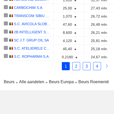
1,610
31,57 mln.
CARBOCHIM S.A.
25,00
27,43 mln.
TRANSCOM SIBIU S.A.
1,070
26,72 mln.
S.C. AVICOLA SLOBOZIA S.A.
47,60
26,48 mln.
2B INTELLIGENT SOFT S.A.
8,600
26,21 mln.
SC J.T. GRUP OIL SA
4,120
25,81 mln.
S.C. ATELIERELE CFR GRIVITA S.A
45,40
25,18 mln.
S.C. ROPHARMA S.A.
0,2180
24,67 mln.
1
2
3
4
Beurs
Alle aandelen
Beurs Europa
Beurs Roemenië