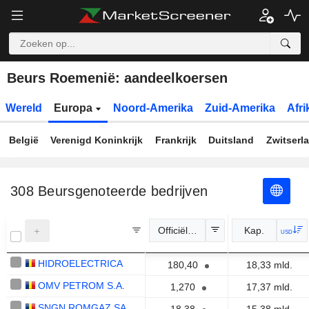
Beurs Roemenië: aandeelkoersen
Wereld
Europa
Noord-Amerika
Zuid-Amerika
Afri
België
Verenigd Koninkrijk
Frankrijk
Duitsland
Zwitserl
308
Beursgenoteerde bedrijven
Officiële koers
Kap.
USD
HIDROELECTRICA
180,40
18,33 mld.
OMV PETROM S.A.
1,270
17,37 mld.
SNGN ROMGAZ SA