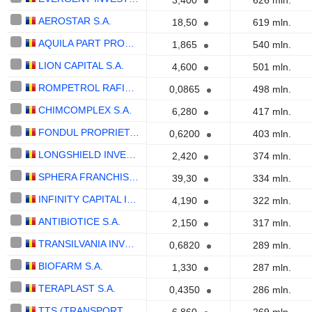
3,400
626 mln.
AEROSTAR S.A.
18,50
619 mln.
AQUILA PART PROD COM S.A.
1,865
540 mln.
LION CAPITAL S.A.
4,600
501 mln.
ROMPETROL RAFINARE S.A.
0,0865
498 mln.
CHIMCOMPLEX S.A.
6,280
417 mln.
FONDUL PROPRIETATEA SA
0,6200
403 mln.
LONGSHIELD INVESTMENT GROUP SA
2,420
374 mln.
SPHERA FRANCHISE GROUP S.A.
39,30
334 mln.
INFINITY CAPITAL INVESTMENTS S.A.
4,190
322 mln.
ANTIBIOTICE S.A.
2,150
317 mln.
TRANSILVANIA INVESTMENTS ALLIANCE S.A.
0,6820
289 mln.
BIOFARM S.A.
1,330
287 mln.
TERAPLAST S.A.
0,4350
286 mln.
TTS (TRANSPORT TRADE SERVICES) S.A.