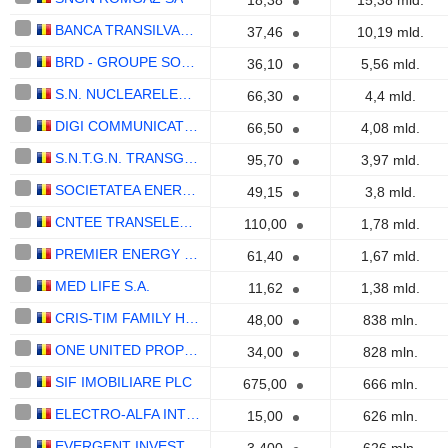
18,38
15,38 mld.
BANCA TRANSILVANIA S.A.
37,46
10,19 mld.
BRD - GROUPE SOCIÉTÉ GÉNÉRALE S.A.
36,10
5,56 mld.
S.N. NUCLEARELECTRICA S.A.
66,30
4,4 mld.
DIGI COMMUNICATIONS N.V.
66,50
4,08 mld.
S.N.T.G.N. TRANSGAZ S.A.
95,70
3,97 mld.
SOCIETATEA ENERGETICA ELECTRICA S.A.
49,15
3,8 mld.
CNTEE TRANSELECTRICA SA
110,00
1,78 mld.
PREMIER ENERGY PLC
61,40
1,67 mld.
MED LIFE S.A.
11,62
1,38 mld.
CRIS-TIM FAMILY HOLDING S.A.
48,00
838 mln.
ONE UNITED PROPERTIES SA
34,00
828 mln.
SIF IMOBILIARE PLC
675,00
666 mln.
ELECTRO-ALFA INTERNATIONAL S.A.
15,00
626 mln.
EVERGENT INVESTMENTS SA