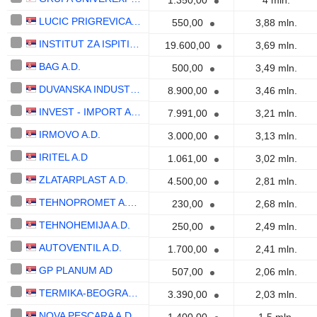
1.350,00
4 mln.
LUCIC PRIGREVICA A.D.
550,00
3,88 mln.
INSTITUT ZA ISPITIVANJE MATERIJALA A.D.
19.600,00
3,69 mln.
BAG A.D.
500,00
3,49 mln.
DUVANSKA INDUSTRIJA COKA AD
8.900,00
3,46 mln.
INVEST - IMPORT A.D.
7.991,00
3,21 mln.
IRMOVO A.D.
3.000,00
3,13 mln.
IRITEL A.D
1.061,00
3,02 mln.
ZLATARPLAST A.D.
4.500,00
2,81 mln.
TEHNOPROMET A.D. BEOGRAD
230,00
2,68 mln.
TEHNOHEMIJA A.D.
250,00
2,49 mln.
AUTOVENTIL A.D.
1.700,00
2,41 mln.
GP PLANUM AD
507,00
2,06 mln.
TERMIKA-BEOGRAD A.D.
3.390,00
2,03 mln.
NOVA PESCARA A.D.