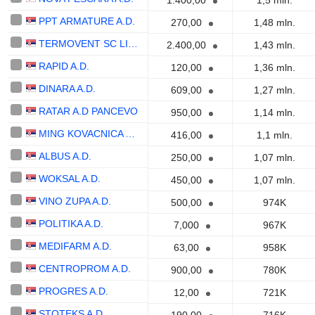
1.400,00
1,5 mln.
PPT ARMATURE A.D.
270,00
1,48 mln.
TERMOVENT SC LIVNICA CELIKA A.D.
2.400,00
1,43 mln.
RAPID A.D.
120,00
1,36 mln.
DINARA A.D.
609,00
1,27 mln.
RATAR A.D PANCEVO
950,00
1,14 mln.
MING KOVACNICA A.D.
416,00
1,1 mln.
ALBUS A.D.
250,00
1,07 mln.
WOKSAL A.D.
450,00
1,07 mln.
VINO ZUPA A.D.
500,00
974K
POLITIKA A.D.
7,000
967K
MEDIFARM A.D.
63,00
958K
CENTROPROM A.D.
900,00
780K
PROGRES A.D.
12,00
721K
STOTEKS A.D.