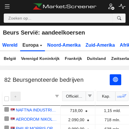
Beurs Servië: aandeelkoersen
Wereld
Europa
Noord-Amerika
Zuid-Amerika
Afri
België
Verenigd Koninkrijk
Frankrijk
Duitsland
Zwitserl
82
Beursgenoteerde bedrijven
Officiële koers
Kap.
USD
NAFTNA INDUSTRIJA SRBIJE A.D.
718,00
1,15 mld.
AERODROM NIKOLA TESLA A.D.
2.090,00
718 mln.
PHILIP MORRIS OPERATIONS A.D. NIS