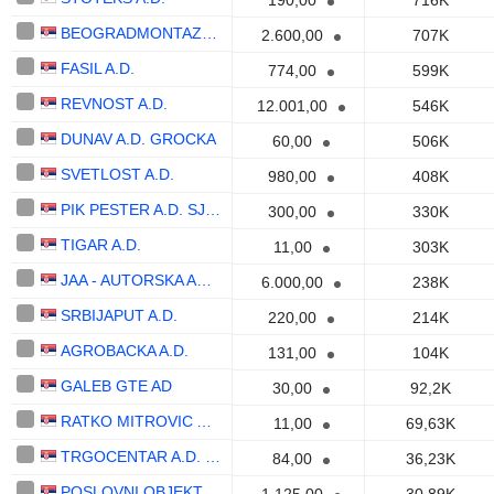
190,00
716K
BEOGRADMONTAZA AD
2.600,00
707K
FASIL A.D.
774,00
599K
REVNOST A.D.
12.001,00
546K
DUNAV A.D. GROCKA
60,00
506K
SVETLOST A.D.
980,00
408K
PIK PESTER A.D. SJENICA
300,00
330K
TIGAR A.D.
11,00
303K
JAA - AUTORSKA AGENCIJA ZA SRBIJU A.D.
6.000,00
238K
SRBIJAPUT A.D.
220,00
214K
AGROBACKA A.D.
131,00
104K
GALEB GTE AD
30,00
92,2K
RATKO MITROVIC A.D.
11,00
69,63K
TRGOCENTAR A.D. , LESKOVAC
84,00
36,23K
POSLOVNI OBJEKTI A.D.