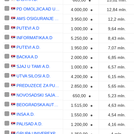
665,00
15,02 mln.
PD OMOLJICA AD U RESTRUKTURIRANJU
4.000,00
12,84 mln.
AMS OSIGURANJE A.D.
3.950,00
12,2 mln.
PUTEVI A.D
1.000,00
9,64 mln.
INFORMATIKA A.D
5.250,00
8,43 mln.
PUTEVI A.D.
1.950,00
7,07 mln.
BACKA A.D
2.000,00
6,85 mln.
SJAJ U TAMI A.D.
1.000,00
6,57 mln.
UTVA SILOSI A.D.
4.200,00
6,15 mln.
PREDUZECE ZA PUTEVE VALJEVO A.D.
2.850,00
5,65 mln.
NOVOSADSKI SAJAM A.D.
650,00
5,23 mln.
BEOGRADSKA AUTOBUSKA STANICA A.D.
1.515,00
4,63 mln.
INSA A.D.
1.550,00
4,54 mln.
PALISAD A.D.
1.200,00
4,16 mln.
GRUPA UNIVEREXPORT BACKA AD