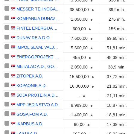
9.990,00
638 mln.
MESSER TEHNOGAS AD
38.500,00
392 mln.
KOMPANIJA DUNAV OSIGURANJE A.D.O.
1.850,00
276 mln.
FINTEL ENERGIJA A.D.
600,00
156 mln.
DUNAV RE A.D.O
7.600,00
69,65 mln.
IMPOL SEVAL VALJAONICA ALUMINIJUMA A.D.
5.600,00
51,81 mln.
ENERGOPROJEKT HOLDING A.D.
455,00
48,39 mln.
METALAC A.D., GORNJI MILANOVAC
2.050,00
38,9 mln.
ZITOPEK A.D.
15.500,00
37,72 mln.
KOPAONIK A.D.
16.000,00
21,82 mln.
SOJA PROTEIN A.D. BECEJ
-
21,11 mln.
MPP JEDINSTVO A.D.
8.999,00
18,87 mln.
GOSA FOM A.D.
1.400,00
18,81 mln.
IKARBUS A.D.
60,00
17,39 mln.
LASTA A.D.