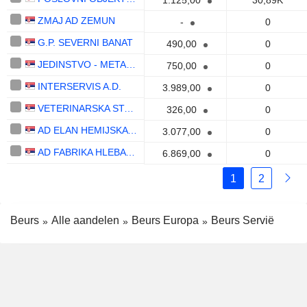
1.125,00
30,89K
ZMAJ AD ZEMUN
-
0
G.P. SEVERNI BANAT
490,00
0
JEDINSTVO - METALOGRADNJA A.D.
750,00
0
INTERSERVIS A.D.
3.989,00
0
VETERINARSKA STANICA KIKINDA
326,00
0
AD ELAN HEMIJSKA INDUSTRIJA
3.077,00
0
AD FABRIKA HLEBA I MLEKA - SURDULICA
6.869,00
0
1
2
Beurs
Alle aandelen
Beurs Europa
Beurs Servië