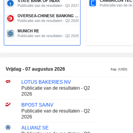
STATE BANK OF INDIA
Publicatie van de re
Publicatie van de resultaten - Q1 2027
OVERSEA-CHINESE BANKING CORPORATION LIMITED
Publicatie van de resultaten - Q2 2026
MUNICH RE
Publicatie van de resultaten - Q2 2026
JAPAN POST BANK CO., LTD.
Publicatie van de resultaten - Q1 2027
ADNOC GAS PLC
Publicatie van de resultaten - Q2 2026
Vrijdag - 07 augustus 2026
Kap. (USD)
KDDI CORPORATION
Publicatie van de resultaten - Q1 2027
LOTUS BAKERIES NV
Publicatie van de resultaten - Q2
UNITED OVERSEAS BANK LIMITED
2026
Publicatie van de resultaten - Q2 2026
BPOST SA/NV
FUJIKURA LTD.
Publicatie van de resultaten - Q2
Publicatie van de resultaten - Q1 2027
2026
VISTRA CORP.
Publicatie van de resultaten - Q2 2026
ALLIANZ SE