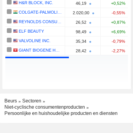
H&R BLOCK, INC.
46,19
+0,52%
COLGATE-PALMOLIVE (INDIA) LIMITED
2.020,00
-0,55%
REYNOLDS CONSUMER PRODUCTS INC.
26,52
+0,87%
ELF BEAUTY
98,49
+6,69%
VALVOLINE INC.
35,34
-0,79%
GIANT BIOGENE HOLDING CO., LTD.
28,42
-2,27%
Beurs
Sectoren
Niet-cyclische consumentenproducten
Persoonlijke en huishoudelijke producten en diensten