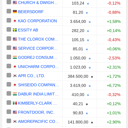
CHURCH & DWIGHT CO., INC.
103,24
-0,12%
BEIERSDORF
81,20
-0,88%
KAO CORPORATION
3.654,00
+1,58%
ESSITY AB
282,20
+0,14%
THE CLOROX COMPANY
105,15
-0,43%
SERVICE CORPORATION INTERNATIONAL
85,01
+0,06%
GODREJ CONSUMER PRODUCTS LIMITED
1.050,00
-2,53%
UNICHARM CORPORATION
1.023,00
+2,31%
APR CO., LTD.
384.500,00
+1,72%
SHISEIDO COMPANY, LIMITED
3.619,00
+6,72%
DABUR INDIA LIMITED
410,00
-0,32%
KIMBERLY-CLARK DE MÉXICO, S. A. B. DE C. V.
40,21
+0,12%
FRONTDOOR, INC.
90,83
+1,01%
AMOREPACIFIC CORPORATION
141.800,00
+2,90%