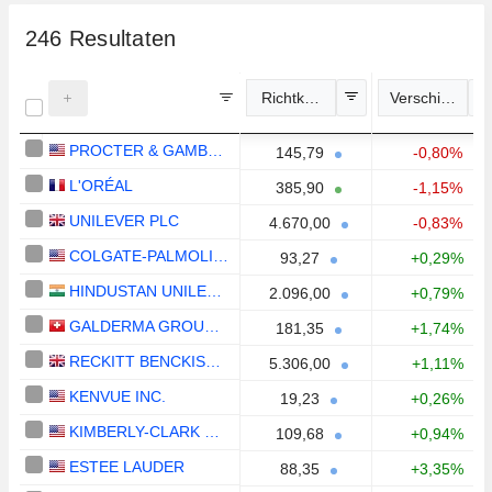
246
Resultaten
Richtkoers
Verschil (%)
PROCTER & GAMBLE COMPANY
145,79
-0,80%
L'ORÉAL
385,90
-1,15%
UNILEVER PLC
4.670,00
-0,83%
COLGATE-PALMOLIVE COMPANY
93,27
+0,29%
HINDUSTAN UNILEVER LIMITED
2.096,00
+0,79%
GALDERMA GROUP AG
181,35
+1,74%
RECKITT BENCKISER GROUP PLC
5.306,00
+1,11%
KENVUE INC.
19,23
+0,26%
KIMBERLY-CLARK CORPORATION
109,68
+0,94%
ESTEE LAUDER
88,35
+3,35%