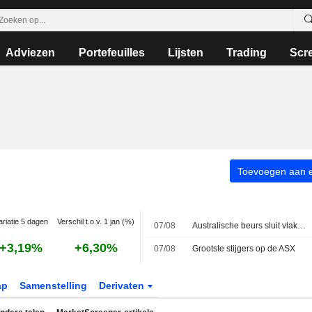
Adviezen
Portefeuilles
Lijsten
Trading
Scr
Toevoegen aan ee
ariatie 5 dagen
Verschil t.o.v. 1 jan (%)
07/08
Australische beurs sluit vlak; gecorrigeerde winst en omzet James Hardie Industries stijgen in eerste kwartaal
+3,19%
+6,30%
07/08
Grootste stijgers op de ASX
ap
Samenstelling
Derivaten