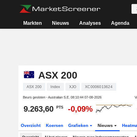
Markten
Nieuws
Analyses
Agenda
ASX 200
ASX 200
Index
XJO
XC0006013624
Beurs gesloten - Australian S.E.
08:10:44 07-08-2026
V
9.263,60
-0,09%
PTS
Overzicht
Koersen
Grafieken
Nieuws
Heatm