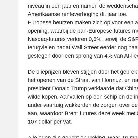
niveau in een jaar en namen de weddensch
Amerikaanse renteverhoging dit jaar toe.
Europese beurzen maken zich op voor een aa
opening, waarbij de pan-Europese futures m
Nasdaq-futures verloren 0,6%, terwijl de S&
terugvielen nadat Wall Street eerder nog na
gestegen door een sprong van 4% van AI-liev
De olieprijzen bleven stijgen door het gebrek
het openen van de Straat van Hormuz, en n
president Donald Trump verklaarde dat Chin
wilde kopen. Aanvallen op een schip en de 
ander vaartuig wakkerden de zorgen over de
aan, waardoor Brent-futures deze week met 5
107 dollar per vat.
Alle ogen zijn gericht op Peking, waar Trump 