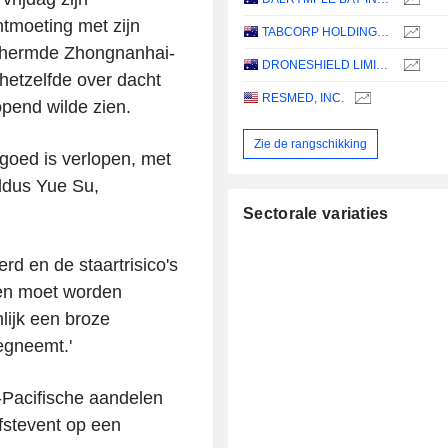
tmoeting met zijn
TABCORP HOLDINGS LIMITED
schermde Zhongnanhai-
DRONESHIELD LIMITED
hetzelfde over dacht
RESMED, INC.
opend wilde zien.
Zie de rangschikking
 goed is verlopen, met
aldus Yue Su,
Sectorale variaties
erd en de staartrisico's
eken moet worden
lijk een broze
wegneemt.'
-Pacifische aandelen
fstevent op een