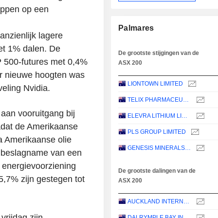
appen op een
Palmares
nzienlijk lagere
et 1% dalen. De
De grootste stijgingen van de
P 500-futures met 0,4%
ASX 200
ar nieuwe hoogten was
LIONTOWN LIMITED
eling Nvidia.
TELIX PHARMACEUTICALS LIMITED
 aan vooruitgang bij
ELEVRA LITHIUM LIMITED
adat de Amerikaanse
PLS GROUP LIMITED
a Amerikaanse olie
GENESIS MINERALS LIMITED
inbeslagname van een
 energievoorziening
De grootste dalingen van de
,7% zijn gestegen tot
ASX 200
AUCKLAND INTERNATIONAL AIRPORT LIMITED
vrijdag zijn
DALRYMPLE BAY INFRASTRUCTURE LIMITED