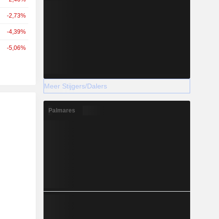
-2,73%
-4,39%
-5,06%
Meer Stijgers/Dalers
Palmares