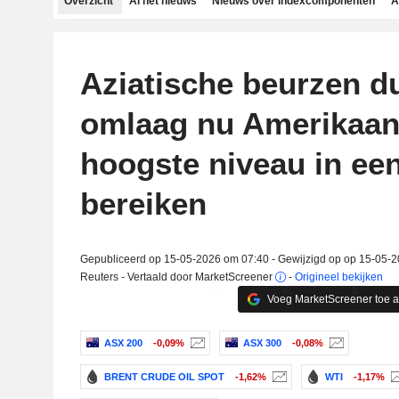
Overzicht
Al het nieuws
Nieuws over indexcomponenten
A
Aziatische beurzen d
omlaag nu Amerikaan
hoogste niveau in een
bereiken
Gepubliceerd op 15-05-2026 om 07:40 - Gewijzigd op op 15-05-
Reuters - Vertaald door MarketScreener
-
Origineel bekijken
Voeg MarketScreener toe 
ASX 200
-0,09%
ASX 300
-0,08%
BRENT CRUDE OIL SPOT
-1,62%
WTI
-1,17%