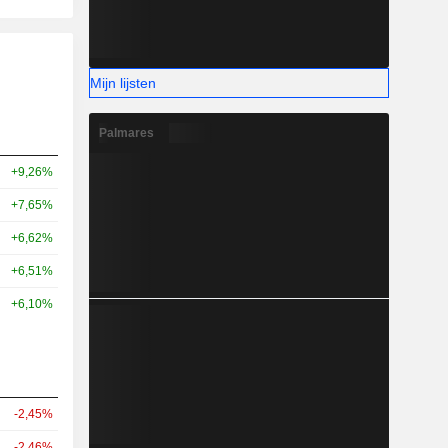
Mijn lijsten
Palmares
+9,26%
+7,65%
+6,62%
+6,51%
+6,10%
-2,45%
-2,46%