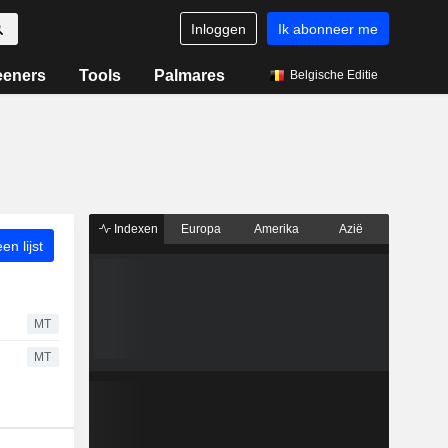
Inloggen
Ik abonneer me
eeners
Tools
Palmares
Belgische Editie
Indexen
Europa
Amerika
Azië
n lijst
MT
MT