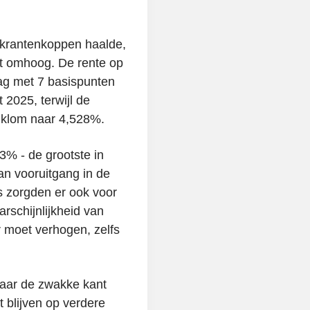
 krantenkoppen haalde,
nt omhoog. De rente op
ag met 7 basispunten
2025, terwijl de
n klom naar 4,528%.
3% - de grootste in
n vooruitgang in de
s zorgden er ook voor
schijnlijkheid van
r moet verhogen, zelfs
aar de zwakke kant
t blijven op verdere