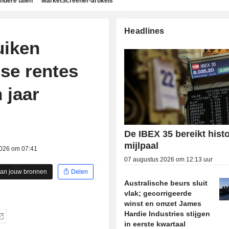
ndere talen
MarketScreener-artikels
Headlines
uiken
se rentes
 jaar
De IBEX 35 bereikt hist
mijlpaal
2026 om 07:41
07 augustus 2026 om 12:13 uur
aan jouw bronnen
Delen
Australische beurs sluit
vlak; gecorrigeerde
winst en omzet James
Hardie Industries stijgen
in eerste kwartaal