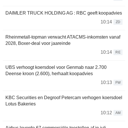
DAIMLER TRUCK HOLDING AG : RBC geeft koopadvies
10:14
ZD
Rheinmetall-topman verwacht ATACMS-inkomsten vanaf
2028, Boxer-deal voor jaareinde
10:14
RE
UBS verhoogt koersdoel voor Genmab naar 2.700
Deense kroon (2.600), herhaalt koopadvies
10:13
FW
KBC Securities en Degroof Petercam verhogen koersdoel
Lotus Bakeries
10:12
AM
Airbus leverde 67 commerciële toestellen af in juli