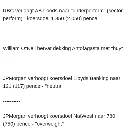
RBC verlaagt AB Foods naar "underperform" (sector
perform) - koersdoel 1.850 (2.050) pence
----------
William O"Neil hervat dekking Antofagasta met "buy"
----------
JPMorgan verhoogt koersdoel Lloyds Banking naar
121 (117) pence - "neutral"
----------
JPMorgan verhoogt koersdoel NatWest naar 780
(750) pence - "overweight"