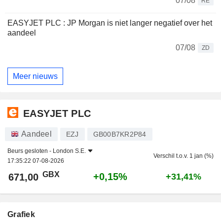
07/08
RE
EASYJET PLC : JP Morgan is niet langer negatief over het
aandeel
07/08
ZD
Meer nieuws
EASYJET PLC
Aandeel
EZJ
GB00B7KR2P84
Beurs gesloten -
London S.E.
Verschil t.o.v. 1 jan (%)
17:35:22 07-08-2026
GBX
+0,15%
671,00
+31,41%
Grafiek