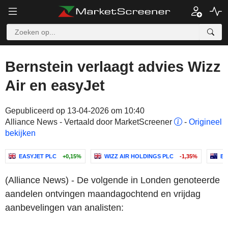
Bernstein verlaagt advies Wizz
Air en easyJet
Gepubliceerd op 13-04-2026 om 10:40
Alliance News - Vertaald door MarketScreener
-
Origineel
bekijken
EASYJET PLC
+0,15%
WIZZ AIR HOLDINGS PLC
-1,35%
BH
(Alliance News) - De volgende in Londen genoteerde
aandelen ontvingen maandagochtend en vrijdag
aanbevelingen van analisten: