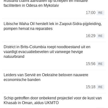
Rusland claimt aanvallen op schepen en militaire
faciliteiten in Odesa en Mykolaiv
17:00
RE
Libische Waha Oil herstelt lek in Zaqout-Sidra-pijpleiding,
pompen hervat na reparaties
16:29
RE
District in Brits-Columbia roept noodtoestand uit en
vaardigt evacuatiebevelen uit vanwege hevige
natuurbrand
15:56
RE
Leiders van Servië en Oekraïne beloven nauwere
economische banden
15:18
RE
Schip getroffen door onbekend projectiel voor de kust van
Khasab in Oman, aldus UKMTO