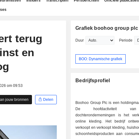
beurtenissen
Insiders
Transcripten
Persberichten
Officiële publicaties
yses
Grafiek boohoo group plc
rt terug
Duur
Periode
inst en
BOO: Dynamische grafiek
og
Bedrijfsprofiel
2026 om 09:53
aan jouw bronnen
Delen
Boohoo Group Plc is een holdingmaa
De hoofdactiviteit va
dochterondernemingen is het ver
online kleding. Het bedrijf ontwer
verkoopt en verkoopt kleding, huisho
schoonheidsproducten aan consum