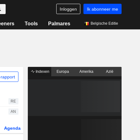
Inloggen
Ik abonneer me
eeners
Tools
Palmares
Belgische Editie
Indexen
Europa
Amerika
Azië
rapport
RE
AN
Agenda
Sector
Derivaten
ETF's