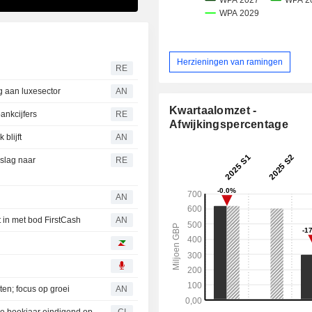
Herzieningen van ramingen
RE
g aan luxesector
AN
Kwartaalomzet -
ankcijfers
RE
Afwijkingspercentage
blijft
AN
slag naar
RE
AN
 in met bod FirstCash
AN
hten; focus op groei
AN
ge boekjaar eindigend op
CI