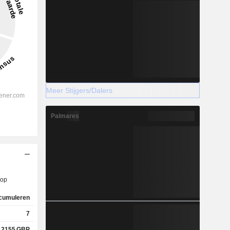
Meer Stijgers/Dalers
Palmares
op
cumuleren
7
,2155
GBP