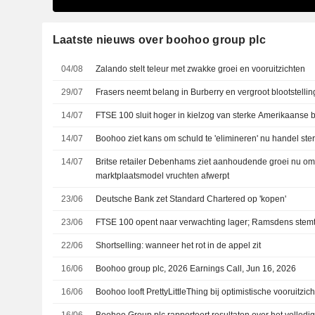
Laatste nieuws over boohoo group plc
04/08
Zalando stelt teleur met zwakke groei en vooruitzichten
29/07
Frasers neemt belang in Burberry en vergroot blootstellin
14/07
FTSE 100 sluit hoger in kielzog van sterke Amerikaanse b
14/07
Boohoo ziet kans om schuld te 'elimineren' nu handel sterk 
14/07
Britse retailer Debenhams ziet aanhoudende groei nu om
marktplaatsmodel vruchten afwerpt
23/06
Deutsche Bank zet Standard Chartered op 'kopen'
23/06
FTSE 100 opent naar verwachting lager; Ramsdens stemt
22/06
Shortselling: wanneer het rot in de appel zit
16/06
Boohoo group plc, 2026 Earnings Call, Jun 16, 2026
16/06
Boohoo looft PrettyLittleThing bij optimistische vooruitzic
16/06
Boohoo Group plc rapporteert resultaten over het volledi