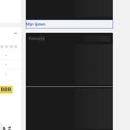
Mijn lijsten
Palmares
-
-
-
BBB