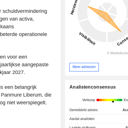
or schuldvermindering
gen van activa,
ikaans
rbeterde operationele
gen voor een
 jaarlijkse aangepaste
Meer adviezen
kjaar 2027.
 is een belangrijk
Analistenconsensus
n Panmure Liberum, die
Verkoop
Ko
og niet weerspiegelt.
Gemiddeld advies
Ac
Aantal analisten
Laatste slotkoers
0