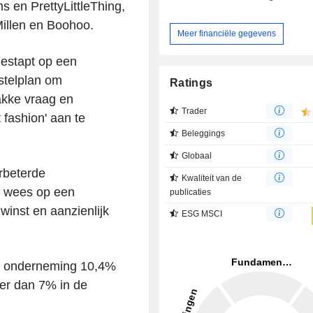
en PrettyLittleThing,
Millen en Boohoo.
Meer financiële gegevens
gestapt op een
stelplan om
Ratings
akke vraag en
Trader
fashion' aan te
Beleggings
Globaal
erbeterde
Kwaliteit van de
e wees op een
publicaties
winst en aanzienlijk
ESG MSCI
e onderneming 10,4%
er dan 7% in de