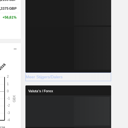
,3375
GBP
+56,61%
Meer Stijgers/Dalers
Valuta's / Forex