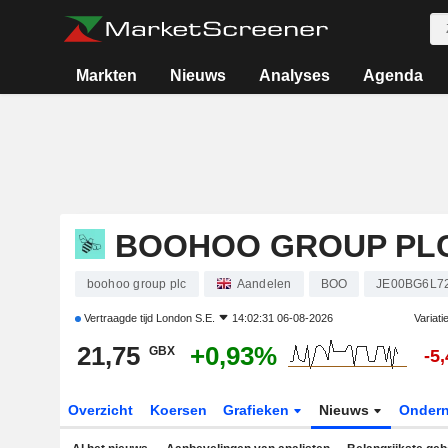
Markten
Nieuws
Analyses
Agenda
BOOHOO GROUP PL
boohoo group plc
Aandelen
BOO
JE00BG6L7
Vertraagde tijd
London S.E.
14:02:31 06-08-2026
Variati
21,75
+0,93%
GBX
-5
Overzicht
Koersen
Grafieken
Nieuws
Onder