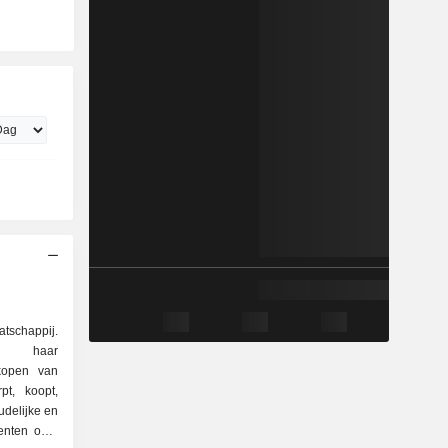
tschappij.
n haar
kopen van
pt, koopt,
udelijke en
enten over