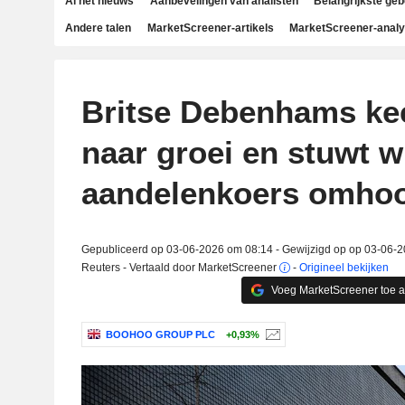
Al het nieuws
Aanbevelingen van analisten
Belangrijkste ge
Andere talen
MarketScreener-artikels
MarketScreener-anal
Britse Debenhams kee
naar groei en stuwt w
aandelenkoers omho
Gepubliceerd op 03-06-2026 om 08:14 - Gewijzigd op op 03-06-
Reuters - Vertaald door MarketScreener
-
Origineel bekijken
Voeg MarketScreener toe 
BOOHOO GROUP PLC
+0,93%