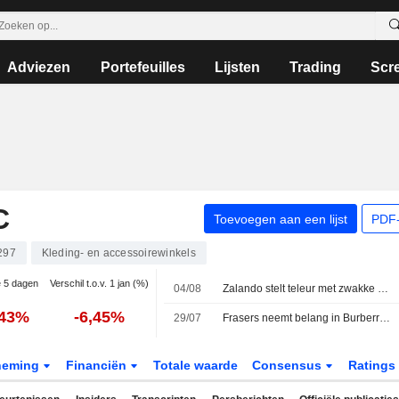
Adviezen
Portefeuilles
Lijsten
Trading
Scr
C
Toevoegen aan een lijst
PDF-
297
Kleding- en accessoirewinkels
e 5 dagen
Verschil t.o.v. 1 jan (%)
04/08
Zalando stelt teleur met zwakke groei en vooruitzichten
,43%
-6,45%
29/07
Frasers neemt belang in Burberry en vergroot blootstelling aan luxesector
neming
Financiën
Totale waarde
Consensus
Ratings