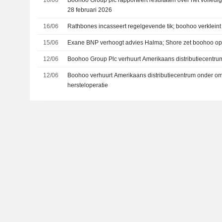
28 februari 2026
16/06
Rathbones incasseert regelgevende tik; boohoo verkleint 
15/06
Exane BNP verhoogt advies Halma; Shore zet boohoo op 
12/06
Boohoo Group Plc verhuurt Amerikaans distributiecentrum
12/06
Boohoo verhuurt Amerikaans distributiecentrum onder om 
hersteloperatie