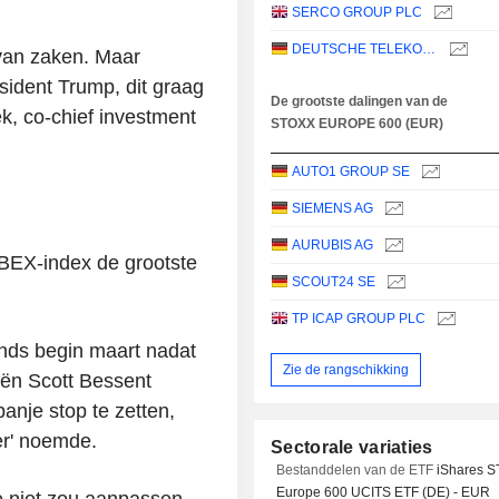
SERCO GROUP PLC
DEUTSCHE TELEKOM AG
 van zaken. Maar
esident Trump, dit graag
De grootste dalingen van de
ek, co-chief investment
STOXX EUROPE 600 (EUR)
AUTO1 GROUP SE
SIEMENS AG
AURUBIS AG
BEX-index de grootste
SCOUT24 SE
TP ICAP GROUP PLC
inds begin maart nadat
Zie de rangschikking
iën Scott Bessent
nje stop te zetten,
ner' noemde.
Sectorale variaties
Bestanddelen van de ETF
iShares 
Europe 600 UCITS ETF (DE) - EUR
lle niet zou aanpassen