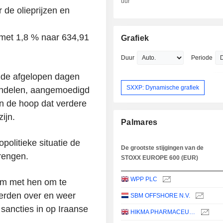
uur
de olieprijzen en
et 1,8 % naar 634,91
Grafiek
Duur
Periode
 de afgelopen dagen
SXXP: Dynamische grafiek
aandelen, aangemoedigd
n de hoop dat verdere
ijn.
Palmares
politieke situatie de
De grootste stijgingen van de
rengen.
STOXX EUROPE 600 (EUR)
WPP PLC
g om met hen om te
oerden over en weer
SBM OFFSHORE N.V.
sancties in op Iraanse
HIKMA PHARMACEUTICALS PLC