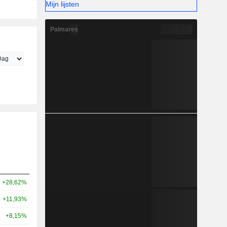
Mijn lijsten
Palmares
+28,62%
+11,93%
+8,15%