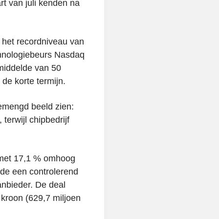
rt van juli kenden na
 het recordniveau van
chnologiebeurs Nasdaq
emiddelde van 50
e korte termijn.
emengd beeld zien:
erwijl chipbedrijf
 met 17,1 % omhoog
de een controlerend
nbieder. De deal
 kroon (629,7 miljoen