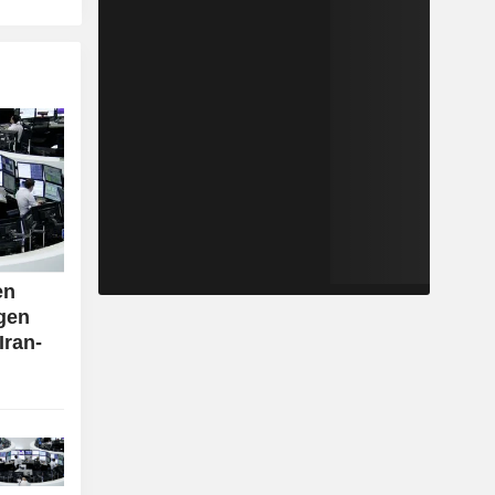
en
lgen
Iran-