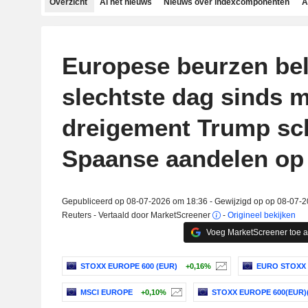
Overzicht
Al het nieuws
Nieuws over indexcomponenten
A
Europese beurzen be
slechtste dag sinds m
dreigement Trump sc
Spaanse aandelen op
Gepubliceerd op 08-07-2026 om 18:36 - Gewijzigd op op 08-07-
Reuters - Vertaald door MarketScreener
-
Origineel bekijken
Voeg MarketScreener toe 
STOXX EUROPE 600 (EUR)
+0,16%
EURO STOXX 
MSCI EUROPE
+0,10%
STOXX EUROPE 600(EUR)