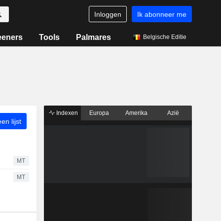
Inloggen
Ik abonneer me
eeners
Tools
Palmares
Belgische Editie
Indexen
Europa
Amerika
Azië
n lijst
MT
MT