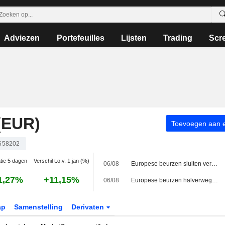
Adviezen
Portefeuilles
Lijsten
Trading
Scr
(EUR)
Toevoegen aan ee
658202
atie 5 dagen
Verschil t.o.v. 1 jan (%)
06/08
Europese beurzen sluiten verdeeld, beleggers volgen onderhandelingen over Iran-deal
1,27%
+11,15%
06/08
Europese beurzen halverwege de dag hoger door kwartaalcijfers en hoop op rust in de Perzische Golf
ap
Samenstelling
Derivaten