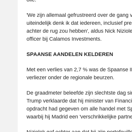
'We zijn allemaal gefrustreerd over de gang
uiteindelijk denk ik dat iedereen, inclusief pr
achter de rug zou hebben', aldus Nick Niziol
officer bij Calamos Investments.
SPAANSE AANDELEN KELDEREN
Met een verlies van 2,7 % was de Spaanse I
verliezer onder de regionale beurzen.
De graadmeter beleefde zijn slechtste dag s
Trump verklaarde dat hij minister van Financ
opdracht had gegeven om alle handel met Spa
waarbij hij Madrid een 'verschrikkelijke part
Niziolek gaf echter aan dat hij zijn portefeui