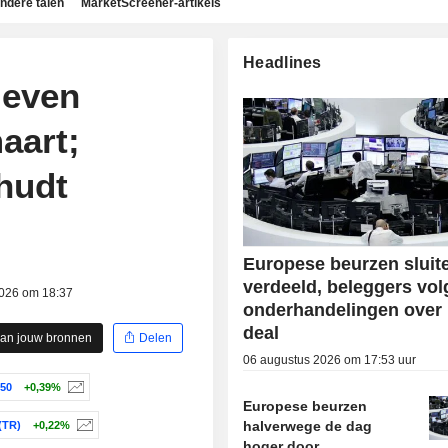
ndere talen
MarketScreener-artikels
Headlines
leven
aart;
hudt
Europese beurzen sluit
verdeeld, beleggers vo
2026 om 18:37
onderhandelingen over 
deal
aan jouw bronnen
Delen
06 augustus 2026 om 17:53 uur
50
+0,39%
Europese beurzen
halverwege de dag
(TR)
+0,22%
hoger door