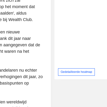
nt zich zal
 op het moment dat
aalden', aldus
 bij Wealth Club.
een nieuwe
nk dit jaar naar
en aangegeven dat de
cht waren na het
andelaren nu echter
Gedetailleerde heatmap
rhogingen dit jaar, zo
 basispunten op
len wereldwijd