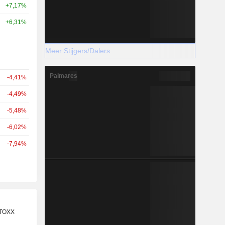
+7,17%
+6,31%
Meer Stijgers/Dalers
Palmares
-4,41%
-4,49%
-5,48%
-6,02%
-7,94%
STOXX