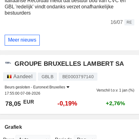
Italiaanse Recordati meldt dat bestuur bod van CVC en
GBL 'redelijk' vindt ondanks verzet onafhankelijke
bestuurders
16/07
RE
Meer nieuws
GROUPE BRUXELLES LAMBERT SA
Aandeel
GBLB
BE0003797140
Beurs gesloten -
Euronext Bruxelles
Verschil t.o.v. 1 jan (%)
17:55:00 07-08-2026
EUR
-0,19%
78,05
+2,76%
Grafiek