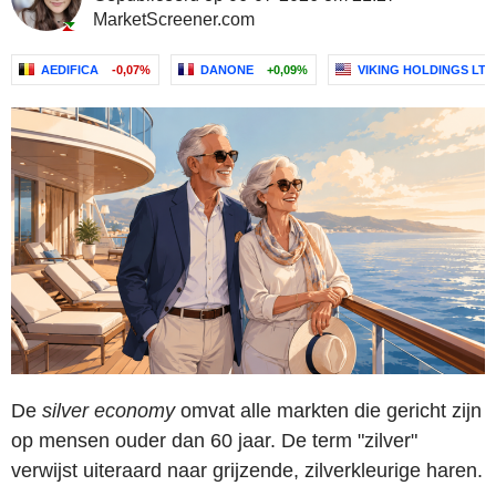
MarketScreener.com
AEDIFICA
-0,07%
DANONE
+0,09%
VIKING HOLDINGS LTD
De
silver economy
omvat alle markten die gericht zijn
op mensen ouder dan 60 jaar. De term "zilver"
verwijst uiteraard naar grijzende, zilverkleurige haren.