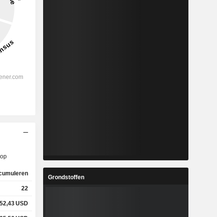
op
cumuleren
Grondstoffen
22
52,43
USD