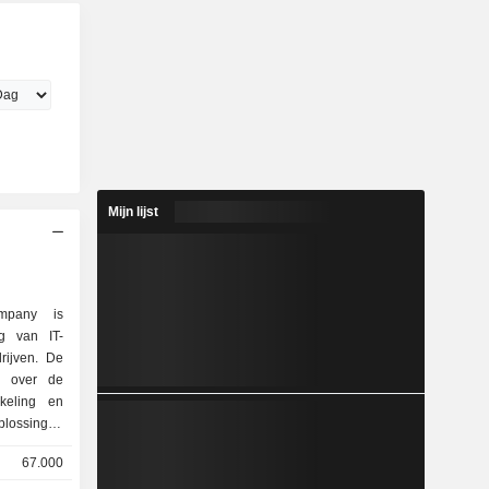
Mijn lijst
ompany is
ng van IT-
rijven. De
ld over de
plossingen
rvers en
67.000
nologische