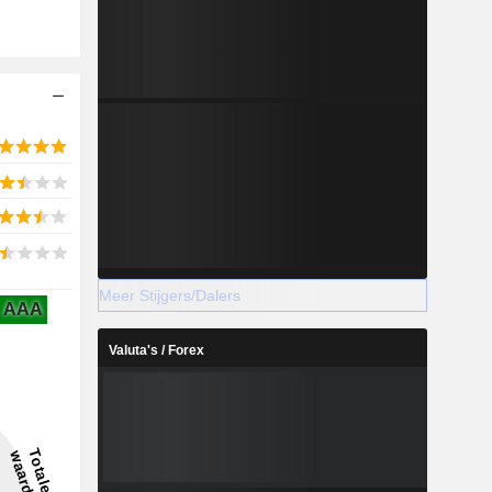
Meer Stijgers/Dalers
AAA
Valuta's / Forex