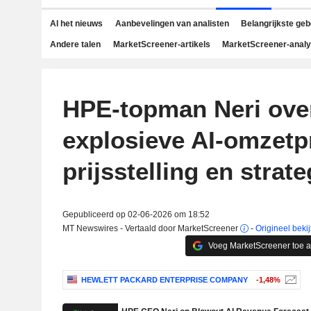
Al het nieuws
Aanbevelingen van analisten
Belangrijkste ge
Andere talen
MarketScreener-artikels
MarketScreener-anal
HPE-topman Neri ove
explosieve AI-omzetp
prijsstelling en strate
Gepubliceerd op 02-06-2026 om 18:52
MT Newswires - Vertaald door MarketScreener
-
Origineel beki
Voeg MarketScreener toe 
HEWLETT PACKARD ENTERPRISE COMPANY
-1,48%