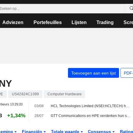
Adviezen
Portefeuilles
Lijsten
Trading
Scr
Toevoegen aan een lijst
PDF-
NY
PE
US42824C1099
Computer Hardware
rbeurs
13:29:20
03/08
HCL Technologies Limited (NSEI:HCLTECH) heeft de overname van de Telco Solutions-divisie van Hewlett Packard Enterprise Company (NYSE:HPE) afgerond.
3
+1,34%
28/07
GTT Communications en HPE versterken hun samenwerking
neming
Financiën
Totale waarde
Consensus
Ratin