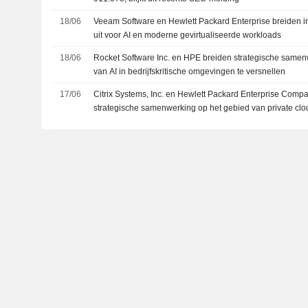
18/06
Veeam Software en Hewlett Packard Enterprise breiden in
uit voor AI en moderne gevirtualiseerde workloads
18/06
Rocket Software Inc. en HPE breiden strategische samen
van AI in bedrijfskritische omgevingen te versnellen
17/06
Citrix Systems, Inc. en Hewlett Packard Enterprise Comp
strategische samenwerking op het gebied van private clou