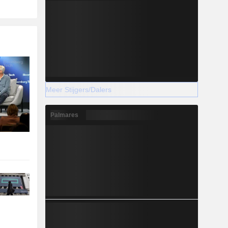
Meer Stijgers/Dalers
Palmares