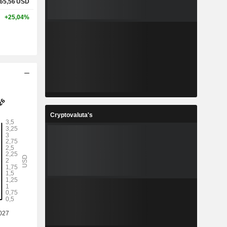
65,56
USD
+25,04%
Cryptovaluta's