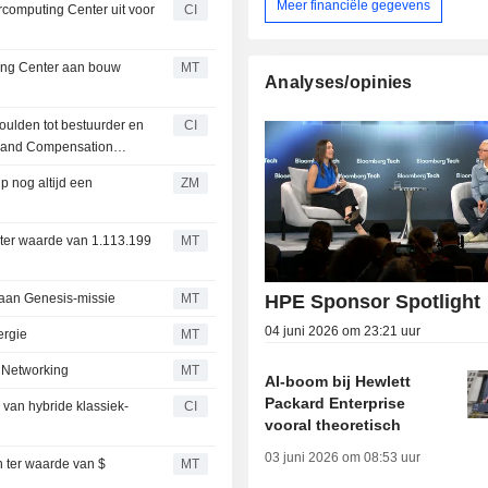
Meer financiële gegevens
rcomputing Center uit voor
CI
ing Center aan bouw
MT
Analyses/opinies
ulden tot bestuurder en
CI
R and Compensation
ZM
 ter waarde van 1.113.199
MT
HPE Sponsor Spotlight
 aan Genesis-missie
MT
04 juni 2026 om 23:21 uur
ergie
MT
 Networking
MT
AI-boom bij Hewlett
Packard Enterprise
van hybride klassiek-
CI
vooral theoretisch
03 juni 2026 om 08:53 uur
n ter waarde van $
MT