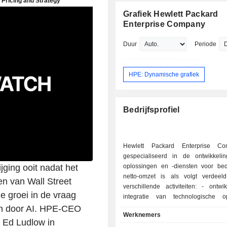
Grafiek Hewlett Packard
Enterprise Company
Duur
Periode
HPE: Dynamische grafiek
Bedrijfsprofiel
Hewlett Packard Enterprise C
gespecialiseerd in de ontwikkeli
ging ooit nadat het
oplossingen en -diensten voor bed
netto-omzet is als volgt verdee
en van Wall Street
verschillende activiteiten: - ontwikkeling en
me groei in de vraag
integratie van technologische o
(87,5%): ontwikkeling van se
en door AI. HPE-CEO
Werknemers
oplossingen voor serverbeheer, tech
n Ed Ludlow in