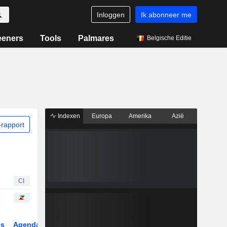
Inloggen
Ik abonneer me
eeners
Tools
Palmares
Belgische Editie
Indexen
Europa
Amerika
Azië
rapport
CI
gs
Agenda
Sector
Derivaten
ETF's