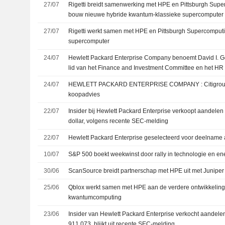
27/07
Rigetti breidt samenwerking met HPE en Pittsburgh Supe
bouw nieuwe hybride kwantum-klassieke supercomputer
27/07
Rigetti werkt samen met HPE en Pittsburgh Supercomput
supercomputer
24/07
Hewlett Packard Enterprise Company benoemt David I. Go
lid van het Finance and Investment Committee en het H
Committee, met ingang van 24 juli 2026
24/07
HEWLETT PACKARD ENTERPRISE COMPANY : Citigroup nog altijd een
koopadvies
22/07
Insider bij Hewlett Packard Enterprise verkoopt aandelen
dollar, volgens recente SEC-melding
22/07
Hewlett Packard Enterprise geselecteerd voor deelname
10/07
S&P 500 boekt weekwinst door rally in technologie en en
30/06
ScanSource breidt partnerschap met HPE uit met Juniper
25/06
Qblox werkt samen met HPE aan de verdere ontwikkeling 
kwantumcomputing
23/06
Insider van Hewlett Packard Enterprise verkocht aandele
911.073, blijkt uit recente SEC-melding