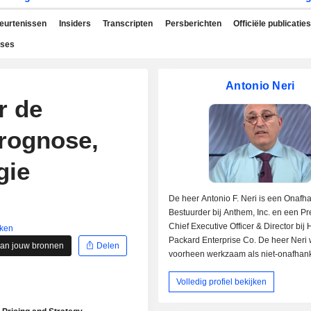
beurtenissen
Insiders
Transcripten
Persberichten
Officiële publicaties
yses
Antonio Neri
r de
rognose,
gie
De heer Antonio F. Neri is een Onafha
Bestuurder bij Anthem, Inc. en een Pr
Chief Executive Officer & Director bij 
jken
Packard Enterprise Co. De heer Neri
aan jouw bronnen
Delen
voorheen werkzaam als niet-onafhank
Bestuurder bij Mphasis Ltd. en als Se
Volledig profiel bekijken
President & GM-Enterprise Group bij H
was ook lid van de raad van bestuur
Technologies Co, Ltd.