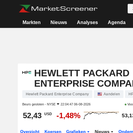
Markten
Nieuws
Analyses
Agenda
HEWLETT PACKARD
ENTERPRISE COMPA
Hewlett Packard Enterprise Company
Aandelen
H
Beurs gesloten -
NYSE
22:04:47 06-08-2026
Voo
52,43
-1,48%
USD
53,1
Overzicht
Koersen
Grafieken
Nieuws
Onder