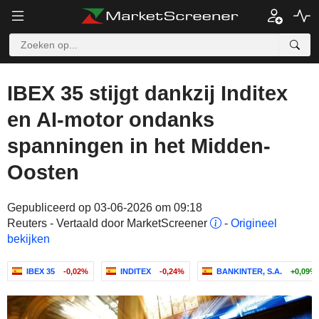
IBEX 35 stijgt dankzij Inditex
en AI-motor ondanks
spanningen in het Midden-
Oosten
Gepubliceerd op 03-06-2026 om 09:18
Reuters - Vertaald door MarketScreener
-
Origineel
bekijken
IBEX 35
-0,02%
INDITEX
-0,24%
BANKINTER, S.A.
+0,09%