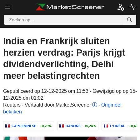
India en Frankrijk sluiten
herzien verdrag: Parijs krijgt
dividendverlichting, Delhi
meer belastingrechten
Gepubliceerd op 12-12-2025 om 11:53 - Gewijzigd op op 15-
12-2025 om 01:02
Reuters - Vertaald door MarketScreener
-
Origineel
bekijken
CAPGEMINI SE
+0,23%
DANONE
+0,24%
L'ORÉAL
+0,46