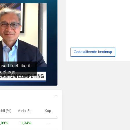
Gedetailleerde heatmap
chil (%)
Varia. 5d.
Kap.
+1,34%
-
,09%