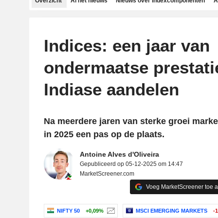
Overzicht
Al het nieuws
Nieuws over indexcomponenten
A
Indices: een jaar van
ondermaatse prestati
Indiase aandelen
Na meerdere jaren van sterke groei marke
in 2025 een pas op de plaats.
Antoine Alves d'Oliveira
Gepubliceerd op 05-12-2025 om 14:47
MarketScreener.com
Voeg MarketScreener toe 
NIFTY 50
+0,09%
MSCI EMERGING MARKETS
-