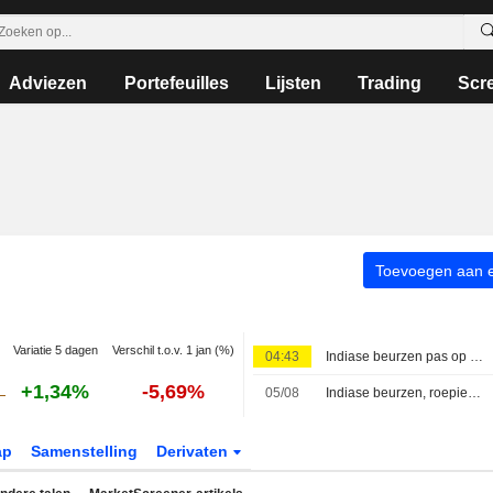
Adviezen
Portefeuilles
Lijsten
Trading
Scr
Toevoegen aan ee
Variatie 5 dagen
Verschil t.o.v. 1 jan (%)
04:43
Indiase beurzen pas op de plaats terwijl wekelijkse expiratie zorgt voor schommelingen in Sensex
+1,34%
-5,69%
05/08
Indiase beurzen, roepie, swaps en daggeldrente bij slot
ap
Samenstelling
Derivaten