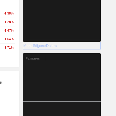
-1,38%
-1,28%
-1,47%
-1,64%
Meer Stijgers/Dalers
-3,71%
Palmares
TU