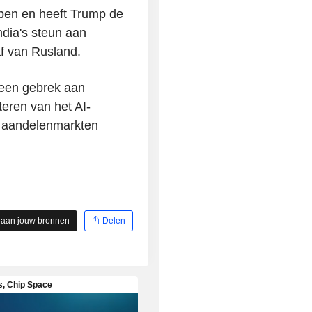
open en heeft Trump de
dia's steun aan
af van Rusland.
t een gebrek aan
eren van het AI-
e aandelenmarkten
 aan jouw bronnen
Delen