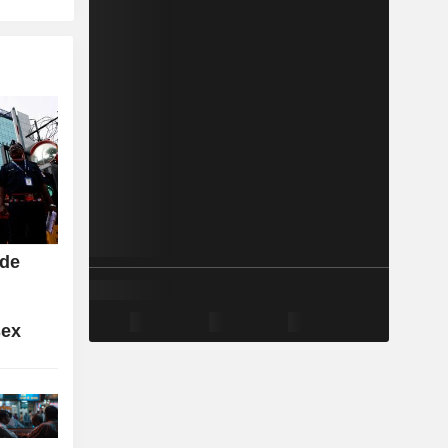
 de
sex