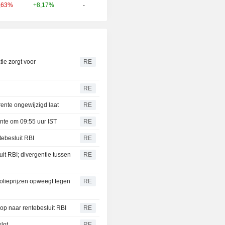
+8,17%
-
,63%
tie zorgt voor
RE
RE
rente ongewijzigd laat
RE
ente om 09:55 uur IST
RE
ntebesluit RBI
RE
it RBI; divergentie tussen
RE
olieprijzen opweegt tegen
RE
op naar rentebesluit RBI
RE
lot
RE