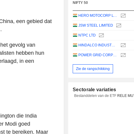
NIFTY 50
HERO MOTOCORP LTD
China, een gebied dat
JSW STEEL LIMITED
.
NTPC LTD
 het gevolg van
HINDALCO INDUSTRIES LIMITED
nalisten hebben hun
POWER GRID CORPORATION OF INDIA LIMITED
rlaagd, in een
Zie de rangschikking
Sectorale variaties
Bestanddelen van de ETF
RELE MU
ngton die India
ier Modi goed
t te bereiken. Maar