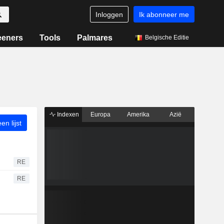
Inloggen
Ik abonneer me
eeners
Tools
Palmares
Belgische Editie
Indexen
Europa
Amerika
Azië
n lijst
RE
RE