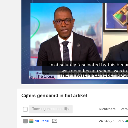
Cijfers genoemd in het artikel
Toevoegen aan een lijst
Richtkoers
Vers
NIFTY 50
24.646,25
PTS
+0