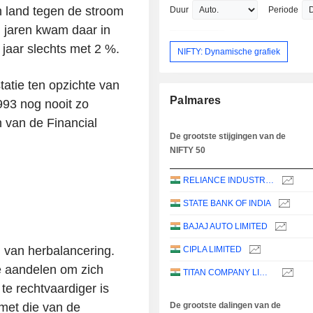
 land tegen de stroom
Duur
Periode
en jaren kwam daar in
 jaar slechts met 2 %.
NIFTY: Dynamische grafiek
atie ten opzichte van
Palmares
993 nog nooit zo
 van de Financial
De grootste stijgingen van de
NIFTY 50
RELIANCE INDUSTRIES LTD
STATE BANK OF INDIA
BAJAJ AUTO LIMITED
m van herbalancering.
CIPLA LIMITED
 aandelen om zich
TITAN COMPANY LIMITED
te rechtvaardiger is
met die van de
De grootste dalingen van de