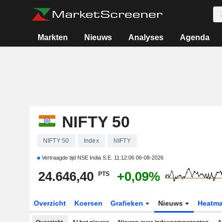
Markten
Nieuws
Analyses
Agenda
NIFTY 50
NIFTY 50
Index
NIFTY
Vertraagde tijd NSE India S.E.
11:12:06 06-08-2026
24.646,40
+0,09%
PTS
Overzicht
Koersen
Grafieken
Nieuws
Heatm