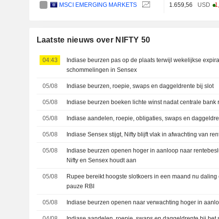
MSCI EMERGING MARKETS
1.659,56
USD
-1
Laatste nieuws over NIFTY 50
04:43
Indiase beurzen pas op de plaats terwijl wekelijkse expira
schommelingen in Sensex
05/08
Indiase beurzen, roepie, swaps en daggeldrente bij slot
05/08
Indiase beurzen boeken lichte winst nadat centrale bank 
05/08
Indiase aandelen, roepie, obligaties, swaps en daggeldr
05/08
Indiase Sensex stijgt, Nifty blijft vlak in afwachting van re
05/08
Indiase beurzen openen hoger in aanloop naar rentebeslu
Nifty en Sensex houdt aan
05/08
Rupee bereikt hoogste slotkoers in een maand nu daling 
pauze RBI
05/08
Indiase beurzen openen naar verwachting hoger in aanlo
04/08
Indiase aandelen, roepie, swaps en daggeldrente bij het s