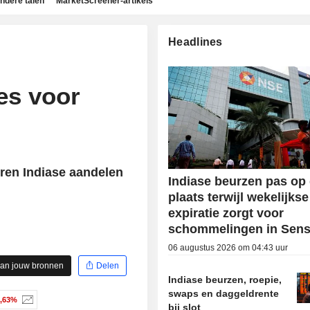
ndere talen
MarketScreener-artikels
Headlines
es voor
ren Indiase aandelen
Indiase beurzen pas op
plaats terwijl wekelijkse
expiratie zorgt voor
schommelingen in Sen
06 augustus 2026 om 04:43 uur
aan jouw bronnen
Delen
Indiase beurzen, roepie,
swaps en daggeldrente
1,63%
bij slot