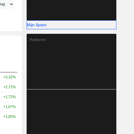
Mijn lijsten
Palmares
+3,32%
+2,72%
+1,72%
+1,07%
+1,05%