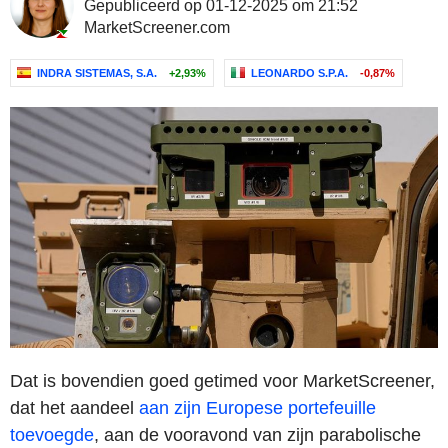
Gepubliceerd op 01-12-2025 om 21:52
MarketScreener.com
INDRA SISTEMAS, S.A.
+2,93%
LEONARDO S.P.A.
-0,87%
Dat is bovendien goed getimed voor MarketScreener,
dat het aandeel
aan zijn Europese portefeuille
toevoegde
, aan de vooravond van zijn parabolische