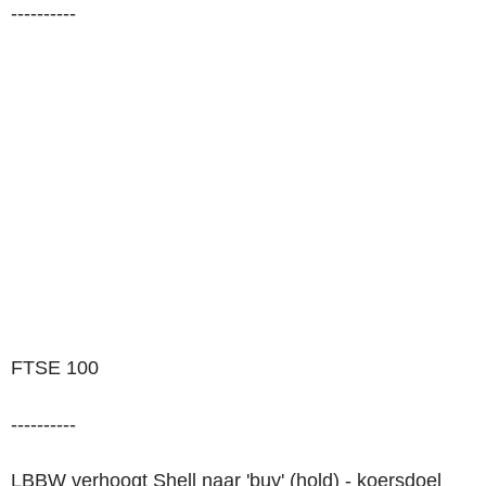
----------
FTSE 100
----------
LBBW verhoogt Shell naar 'buy' (hold) - koersdoel