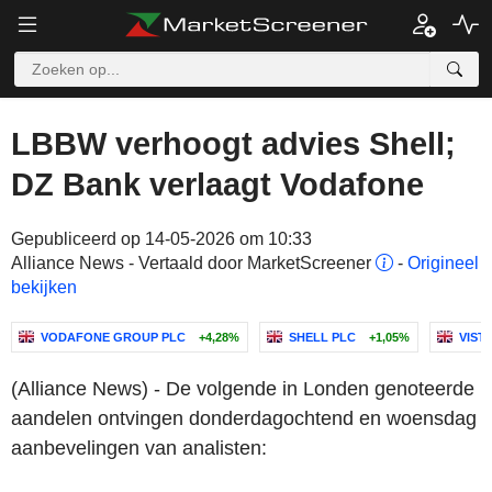
LBBW verhoogt advies Shell;
DZ Bank verlaagt Vodafone
Gepubliceerd op 14-05-2026 om 10:33
Alliance News - Vertaald door MarketScreener
-
Origineel
bekijken
VODAFONE GROUP PLC
+4,28%
SHELL PLC
+1,05%
VIST
(Alliance News) - De volgende in Londen genoteerde
aandelen ontvingen donderdagochtend en woensdag
aanbevelingen van analisten: