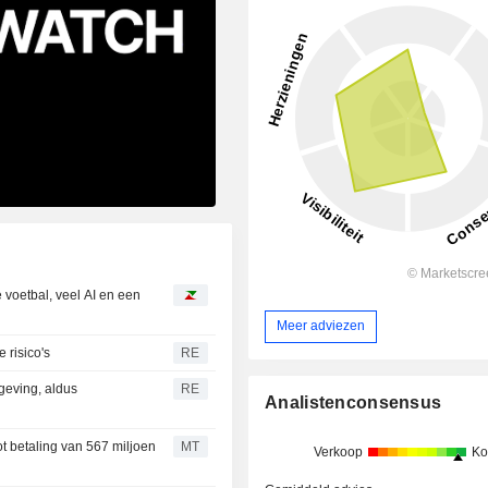
 voetbal, veel AI en een
Meer adviezen
 risico's
RE
geving, aldus
RE
Analistenconsensus
t betaling van 567 miljoen
MT
Verkoop
Ko