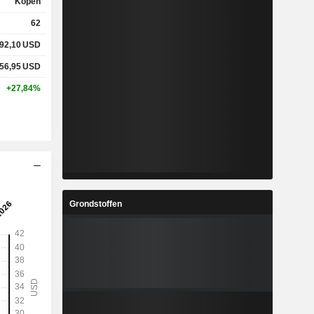
Kopen
62
92,10
USD
56,95
USD
+27,84%
Grondstoffen