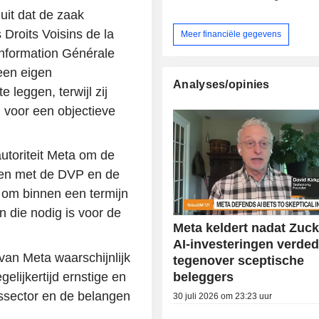
uit dat de zaak
Droits Voisins de la
Meer financiële gegevens
Information Générale
een eigen
Analyses/opinies
leggen, terwijl zij
 voor een objectieve
utoriteit Meta om de
ten met de DVP en de
 om binnen een termijn
n die nodig is voor de
Meta keldert nadat Zuc
AI-investeringen verded
 van Meta waarschijnlijk
tegenover sceptische
beleggers
elijkertijd ernstige en
ssector en de belangen
30 juli 2026 om 23:23 uur