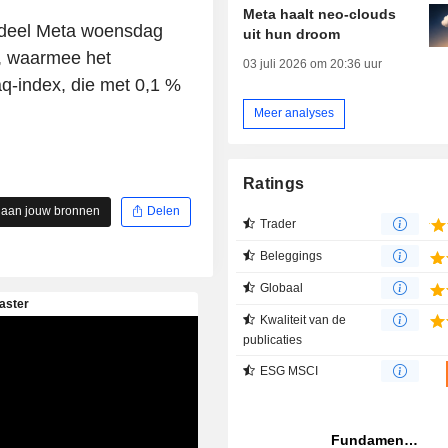
Meta haalt neo-clouds
ndeel Meta woensdag
uit hun droom
r, waarmee het
03 juli 2026 om 20:36 uur
aq-index, die met 0,1 %
Meer analyses
Ratings
 aan jouw bronnen
Delen
Trader
Beleggings
Globaal
Kwaliteit van de
publicaties
ESG MSCI