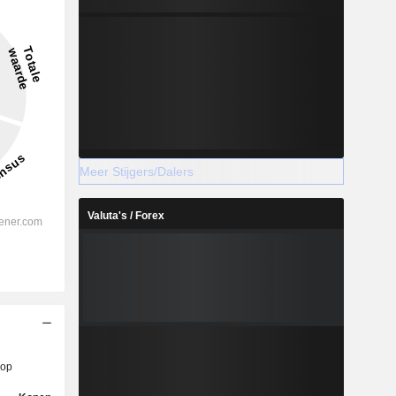
Meer Stijgers/Dalers
Valuta's / Forex
op