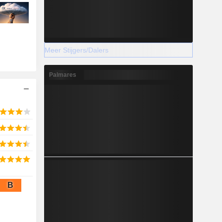
Meer Stijgers/Dalers
Palmares
B