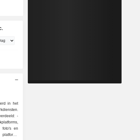
c.
eerd in het
kdiensten.
verdeeld: -
platforms,
 foto's en
 platforms