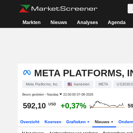
Markten
Nieuws
Analyses
Agenda
META PLATFORMS, I
Meta Platforms, Inc.
Aandelen
META
US30303
Beurs gesloten -
Nasdaq
22:00:00 07-08-2026
592,10
+0,37%
USD
59
Overzicht
Koersen
Grafieken
Nieuws
Onder