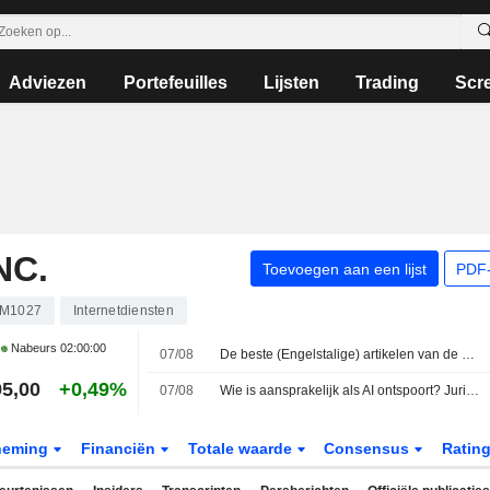
Adviezen
Portefeuilles
Lijsten
Trading
Scr
NC.
Toevoegen aan een lijst
PDF-
M1027
Internetdiensten
Nabeurs
02:00:00
07/08
De beste (Engelstalige) artikelen van de week: een beetje voetbal, veel AI en een snufje complotdenken
5,00
+0,49%
07/08
Wie is aansprakelijk als AI ontspoort? Juristen zien nieuwe risico's
neming
Financiën
Totale waarde
Consensus
Ratin