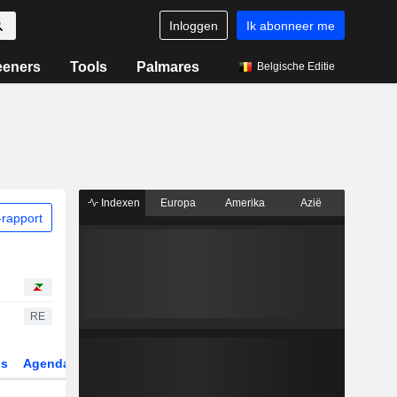
Inloggen
Ik abonneer me
eeners
Tools
Palmares
Belgische Editie
Indexen
Europa
Amerika
Azië
rapport
RE
gs
Agenda
Sector
Derivaten
ETF's