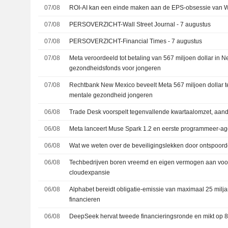
07/08
ROI-AI kan een einde maken aan de EPS-obsessie van Wal
07/08
PERSOVERZICHT-Wall Street Journal - 7 augustus
07/08
PERSOVERZICHT-Financial Times - 7 augustus
07/08
Meta veroordeeld tot betaling van 567 miljoen dollar in 
gezondheidsfonds voor jongeren
07/08
Rechtbank New Mexico beveelt Meta 567 miljoen dollar te
mentale gezondheid jongeren
06/08
Trade Desk voorspelt tegenvallende kwartaalomzet, aand
06/08
Meta lanceert Muse Spark 1.2 en eerste programmeer-ag
06/08
Wat we weten over de beveiligingslekken door ontspoord
06/08
Techbedrijven boren vreemd en eigen vermogen aan voor 
cloudexpansie
06/08
Alphabet bereidt obligatie-emissie van maximaal 25 miljar
financieren
06/08
DeepSeek hervat tweede financieringsronde en mikt op 8 