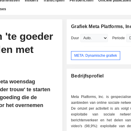
beurtenissen
Insiders
Transcripten
Persberichten
Officiële publicaties
yses
Grafiek Meta Platforms, In
'te goeder
Duur
Periode
len met
META: Dynamische grafiek
Bedrijfsprofiel
Meta woensdag
er trouw' te starten
rgoeding die de
Meta Platforms, Inc. is gespecialis
aanbieden van online sociale netwer
oor het overnemen
De omzet per activiteit is als volgt 
exploitatie van sociale netwerk
berichtenverkeer en het delen van
video's (98,9%): exploitatie van de