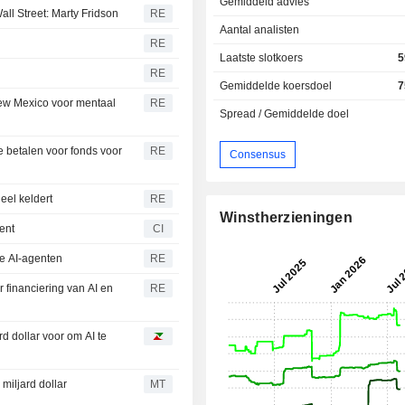
Gemiddeld advies
l Street: Marty Fridson
RE
Aantal analisten
RE
Laatste slotkoers
5
RE
Gemiddelde koersdoel
7
New Mexico voor mentaal
RE
Spread / Gemiddelde doel
 betalen voor fonds voor
RE
Consensus
eel keldert
RE
Winstherzieningen
ent
CI
e AI-agenten
RE
financiering van AI en
RE
d dollar voor om AI te
miljard dollar
MT