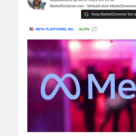
Gepubliceerd op 08-07-2026 om 15:58
MarketScreener.com - Vertaald door MarketScreene
Voeg MarketScreener toe 
META PLATFORMS, INC.
+0,37%