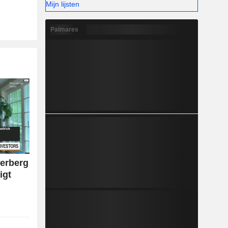
Mijn lijsten
Palmares
kerberg
igt