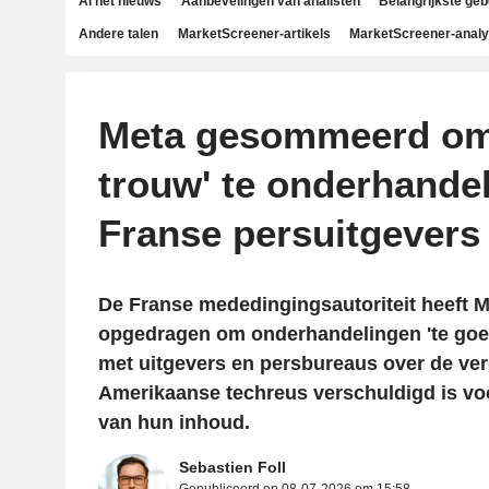
Al het nieuws
Aanbevelingen van analisten
Belangrijkste ge
Andere talen
MarketScreener-artikels
MarketScreener-anal
Meta gesommeerd om 
trouw' te onderhande
Franse persuitgevers
De Franse mededingingsautoriteit heeft 
opgedragen om onderhandelingen 'te goed
met uitgevers en persbureaus over de ve
Amerikaanse techreus verschuldigd is v
van hun inhoud.
Sebastien Foll