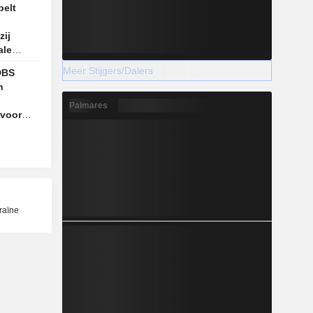
pelt
zij
ale
Meer Stijgers/Dalers
DBS
n
Palmares
 voor
raïne