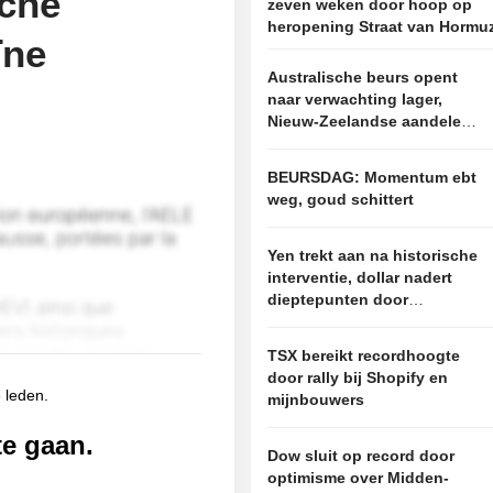
sche
zeven weken door hoop op
heropening Straat van Hormu
ïne
Australische beurs opent
naar verwachting lager,
Nieuw-Zeelandse aandelen
dalen
BEURSDAG: Momentum ebt
weg, goud schittert
Yen trekt aan na historische
interventie, dollar nadert
dieptepunten door
optimisme over gesprekken
met Iran
TSX bereikt recordhoogte
door rally bij Shopify en
e leden.
mijnbouwers
te gaan.
Dow sluit op record door
optimisme over Midden-