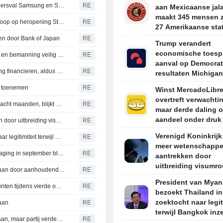
Zuid-Koreaanse beurs keldert met meer dan 3 % door koersval Samsung en SK Hynix
RE
aan Mexicaanse jal
maakt 345 mensen z
Goudprijs bereikt hoogste niveau in zeven weken door hoop op heropening Straat van Hormuz
RE
27 Amerikaanse sta
gen door Bank of Japan
RE
Trump verandert
economische toespr
Tanker meldt twee explosies in Straat van Hormuz; schip en bemanning veilig volgens UKMTO
RE
aanval op Democrat
ETF-portefeuille van Bank of Japan kan belastingverlaging financieren, aldus LDP-topman
RE
resultaten Michigan
s toenemen
RE
Winst MercadoLibr
overtreft verwachti
Ierse dienstensector groeit in juli naar hoogste niveau in acht maanden, blijkt uit PMI
RE
maar derde daling op
aandeel onder druk
Verenigd Koninkrijk wil meer wetenschappers aantrekken door uitbreiding visumroute voor onderzoek
RE
Verenigd Koninkrijk
President van Myanmar bezoekt Thailand in zoektocht naar legitimiteit terwijl Bangkok inzet op dialoog
RE
meer wetenschappe
Brazilië verlaagt rente opnieuw met 25 basispunten, verlaging in september blijft mogelijk
RE
aantrekken door
uitbreiding visumro
Panamakanaal scherpt diepgangbeperkingen opnieuw aan door aanhoudende druk op waterpeil
RE
voor onderzoek
President van Mya
Braziliaanse centrale bank verlaagt rente met 25 basispunten tijdens vierde opeenvolgende vergadering
RE
bezoekt Thailand in
zoektocht naar legit
aan
RE
terwijl Bangkok inz
Republikeinen grijpen winst progressieven in Michigan aan, maar partij verdeeld over boodschap tegen socialisme
RE
dialoog