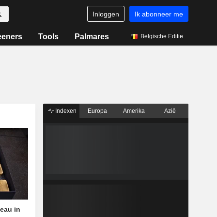
Inloggen
Ik abonneer me
eeners
Tools
Palmares
Belgische Editie
Indexen
Europa
Amerika
Azië
eau in