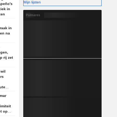
Mijn lijsten
apeño's
iek in
ten
Palmares
aak in
en na
e
ngen,
 rij zet
 wil
rs
ute
nmar
imiteit
et op