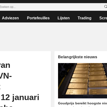
Adviezen
Portefeuilles
Lijsten
Trading
Scr
Belangrijkste nieuws
van
VN-
t
12 januari
Goudprijs bereikt hoogste niv