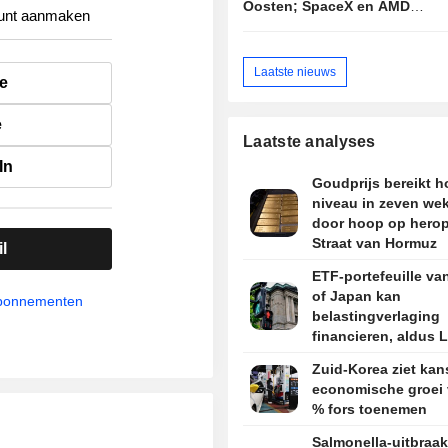
Oosten; SpaceX en AMD
unt aanmaken
drukken Nasdaq
Laatste nieuws
e
e
Laatste analyses
In
Goudprijs bereikt 
niveau in zeven we
door hoop op hero
Straat van Hormuz
l
ETF-portefeuille va
of Japan kan
abonnementen
belastingverlaging
financieren, aldus 
topman
Zuid-Korea ziet kan
economische groei 
% fors toenemen
Salmonella-uitbraak