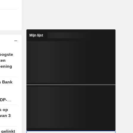
Mijn lijst
hoogste
ken
pening
n Bank
LDP-
s op
van 3
 gelinkt