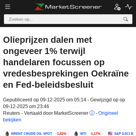
Olieprijzen dalen met
ongeveer 1% terwijl
handelaren focussen op
vredesbesprekingen Oekraïne
en Fed-beleidsbesluit
Gepubliceerd op 09-12-2025 om 05:14 - Gewijzigd op op
09-12-2025 om 23:46
Reuters - Vertaald door MarketScreener
-
Origineel
bekijken
BRENT CRUDE OIL SPOT
-1,62%
WTI
-1,17%
S&P GSCI B