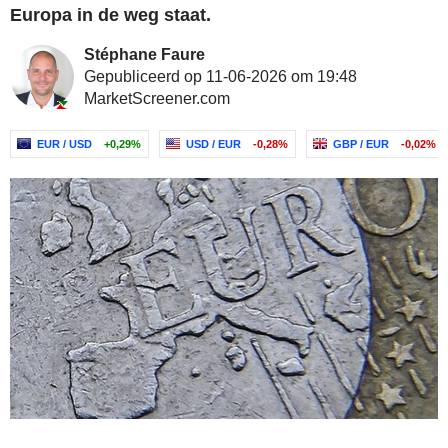
Europa in de weg staat.
Stéphane Faure
Gepubliceerd op 11-06-2026 om 19:48
MarketScreener.com
EUR / USD
+0,29%
USD / EUR
-0,28%
GBP / EUR
-0,02%