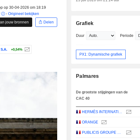
23 juli 2026 om 21:14 uur
op op 30-04-2026 om 18:19
r
-
Origineel bekijken
aan jouw bronnen
Delen
Grafiek
Duur
Periode
S.A.
+0,54%
PX1: Dynamische grafiek
Palmares
De grootste stijgingen van de
CAC 40
HERMÈS INTERNATIONAL
ORANGE
PUBLICIS GROUPE S.A.