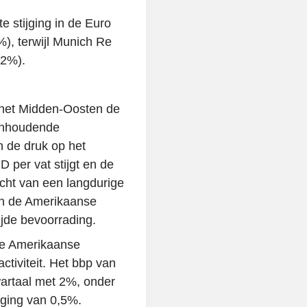
e stijging in de Euro
), terwijl Munich Re
32%).
n het Midden-Oosten de
aanhoudende
 de druk op het
per vat stijgt en de
icht van een langdurige
an de Amerikaanse
ijde bevoorrading.
de Amerikaanse
ctiviteit. Het bbp van
wartaal met 2%, onder
jging van 0,5%.