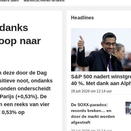
ndere talen
MarketScreener-artikels
Headlines
ndanks
loop naar
n deze door de Dag
S&P 500 nadert winstgr
sitieve noot, ondanks
40 %. Met dank aan Alp
Londen onderscheidt
28 juli 2026 om 12:14 uur
Parijs (+0,53%). De
n een reeks van vier
De SOXX-paradox:
records breken… en
t 0,53% op
door de markt worden
afgestraft