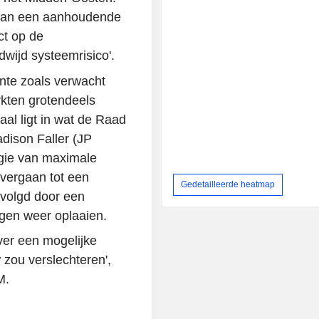
 van een aanhoudende
ct op de
wijd systeemrisico'.
nte zoals verwacht
rkten grotendeels
aal ligt in wat de Raad
dison Faller (JP
egie van maximale
 overgaan tot een
Gedetailleerde heatmap
volgd door een
ngen weer oplaaien.
ver een mogelijke
 zou verslechteren',
M.