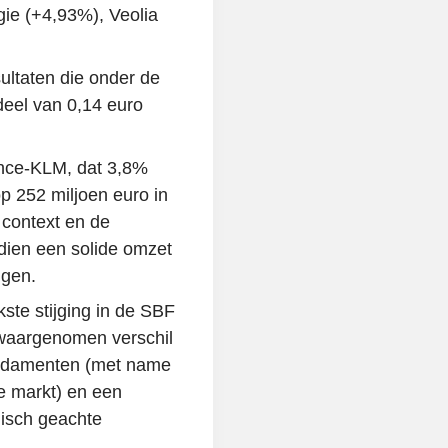
ie (+4,93%), Veolia
ultaten die onder de
deel van 0,14 euro
ance-KLM, dat 3,8%
op 252 miljoen euro in
 context en de
ndien een solide omzet
ngen.
kste stijging in de SBF
 waargenomen verschil
undamenten (met name
 markt) en een
gisch geachte