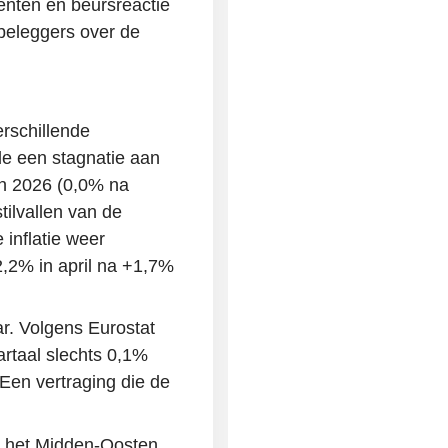
nten en beursreactie
beleggers over de
rschillende
de een stagnatie aan
an 2026 (0,0% na
tilvallen van de
 inflatie weer
2,2% in april na +1,7%
r. Volgens Eurostat
artaal slechts 0,1%
Een vertraging die de
in het Midden-Oosten.