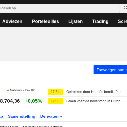
Adviezen
Portefeuilles
Lijsten
Trading
Scr
Toevoegen aan ee
Nabeurs
21:47:02
17:54
Getrokken door Hermès bereikt Parijs ongekende hoogten
8.704,36
+0,05%
12:08
Groen voert de boventoon in Europa te midden van lawine aan publicaties
ap
Samenstelling
Derivaten