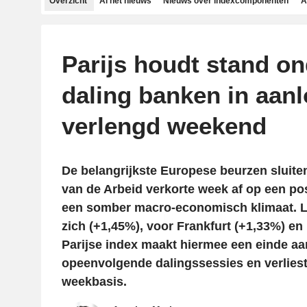
Overzicht
Al het nieuws
Nieuws over indexcomponenten
A
Parijs houdt stand o
daling banken in aan
verlengd weekend
De belangrijkste Europese beurzen sluite
van de Arbeid verkorte week af op een po
een somber macro-economisch klimaat. 
zich (+1,45%), voor Frankfurt (+1,33%) en 
Parijse index maakt hiermee een einde aa
opeenvolgende dalingssessies en verlies
weekbasis.