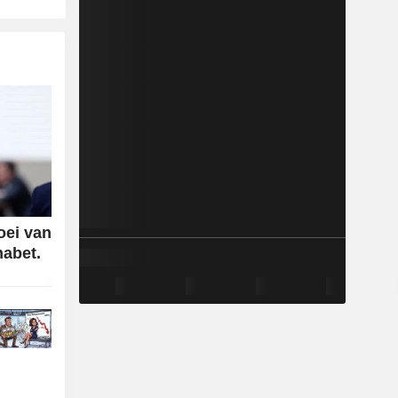
oei van
habet.