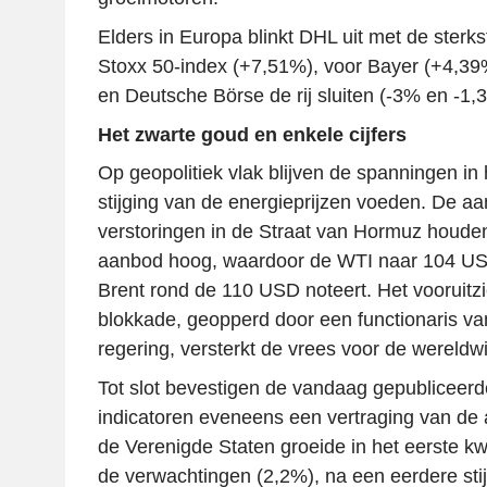
Elders in Europa blinkt DHL uit met de sterkst
Stoxx 50-index (+7,51%), voor Bayer (+4,39%
en Deutsche Börse de rij sluiten (-3% en -1,
Het zwarte goud en enkele cijfers
Op geopolitiek vlak blijven de spanningen i
stijging van de energieprijzen voeden. De 
verstoringen in de Straat van Hormuz houden
aanbod hoog, waardoor de WTI naar 104 USD 
Brent rond de 110 USD noteert. Het vooruitz
blokkade, geopperd door een functionaris v
regering, versterkt de vrees voor de wereldw
Tot slot bevestigen de vandaag gepubliceer
indicatoren eveneens een vertraging van de a
de Verenigde Staten groeide in het eerste k
de verwachtingen (2,2%), na een eerdere sti