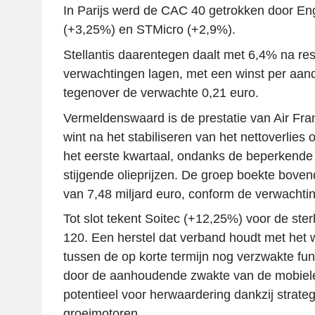
In Parijs werd de CAC 40 getrokken door Eng
(+3,25%) en STMicro (+2,9%).
Stellantis daarentegen daalt met 6,4% na res
verwachtingen lagen, met een winst per aan
tegenover de verwachte 0,21 euro.
Vermeldenswaard is de prestatie van Air Fr
wint na het stabiliseren van het nettoverlies 
het eerste kwartaal, ondanks de beperkende
stijgende olieprijzen. De groep boekte bove
van 7,48 miljard euro, conform de verwachti
Tot slot tekent Soitec (+12,25%) voor de ster
120. Een herstel dat verband houdt met het
tussen de op korte termijn nog verzwakte f
door de aanhoudende zwakte van de mobiele
potentieel voor herwaardering dankzij strate
groeimotoren.