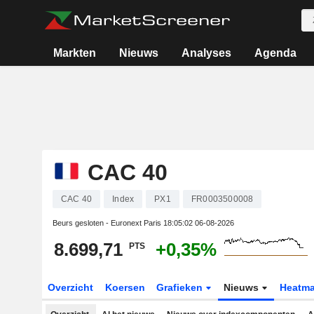
Markten
Nieuws
Analyses
Agenda
CAC 40
CAC 40
Index
PX1
FR0003500008
Beurs gesloten - Euronext Paris
18:05:02 06-08-2026
8.699,71
+0,35%
PTS
Overzicht
Koersen
Grafieken
Nieuws
Heatm