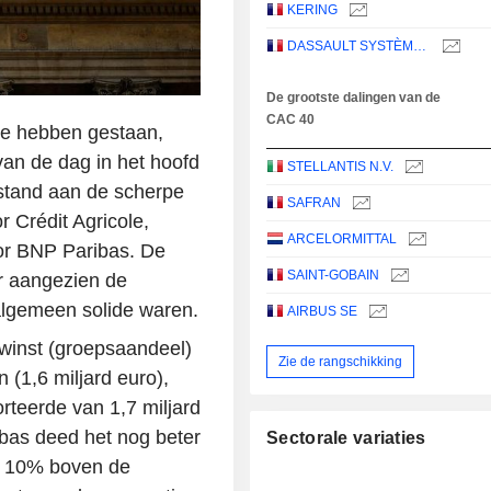
KERING
DASSAULT SYSTÈMES SE
De grootste dalingen van de
CAC 40
 te hebben gestaan,
van de dag in het hoofd
STELLANTIS N.V.
stand aan de scherpe
SAFRAN
 Crédit Agricole,
ARCELORMITTAL
or BNP Paribas. De
SAINT-GOBAIN
er aangezien de
 algemeen solide waren.
AIRBUS SE
owinst (groepsaandeel)
Zie de rangschikking
 (1,6 miljard euro),
rteerde van 1,7 miljard
bas deed het nog beter
Sectorale variaties
o, 10% boven de