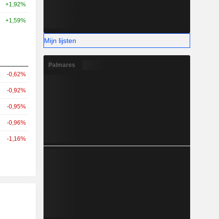
+1,92%
+1,59%
Mijn lijsten
Palmares
-0,62%
-0,92%
-0,95%
-0,96%
-1,16%