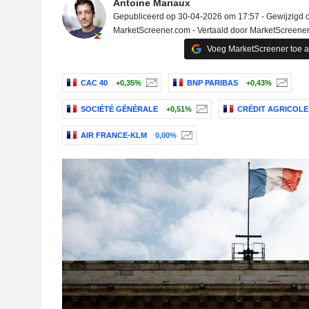
Antoine Mariaux
Gepubliceerd op 30-04-2026 om 17:57 - Gewijzigd 
MarketScreener.com - Vertaald door MarketScreene
Voeg MarketScreener toe 
CAC 40
+0,35%
BNP PARIBAS
+0,43%
SOCIÉTÉ GÉNÉRALE
+0,51%
CRÉDIT AGRICOLE 
AIR FRANCE-KLM
0,00%