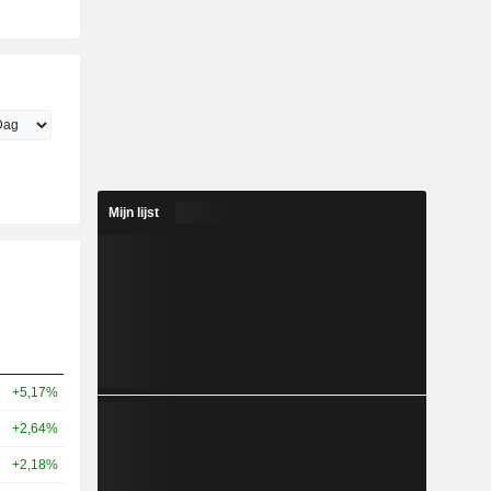
Mijn lijst
+5,17%
+2,64%
+2,18%