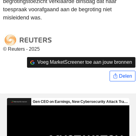
begrotingstoezicht verklaarde dinsdag dat haar
toespraak voorafgaand aan de begroting niet
misleidend was.
© Reuters - 2025
Voeg MarketScreener toe aan jouw bronnen
Delen