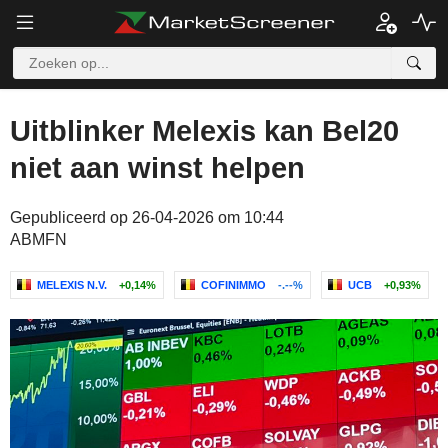
Uitblinker Melexis kan Bel20
niet aan winst helpen
Gepubliceerd op 26-04-2026 om 10:44
ABMFN
MELEXIS N.V.
+0,14%
COFINIMMO
-.--%
UCB
+0,93%