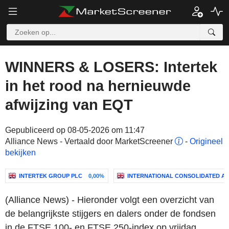
WINNERS & LOSERS: Intertek
in het rood na hernieuwde
afwijzing van EQT
Gepubliceerd op 08-05-2026 om 11:47
Alliance News - Vertaald door MarketScreener
-
Origineel
bekijken
INTERTEK GROUP PLC
0,00%
INTERNATIONAL CONSOLIDATED AIR
(Alliance News) - Hieronder volgt een overzicht van
de belangrijkste stijgers en dalers onder de fondsen
in de FTSE 100- en FTSE 250-index op vrijdag.