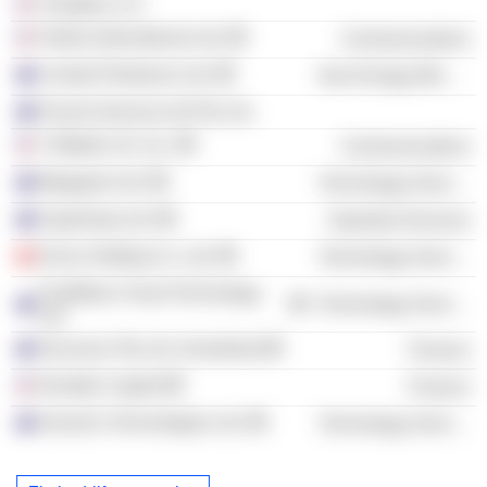
Timeplex LLC
Telstra International Ltd.
Communications
Crestal Petroleum Ltd.
Non-Energy Minerals
Pacent Services (A) Pty Ltd.
T-Mobile US, Inc.
Communications
Megaport Ltd.
Technology Services
Superloop Ltd.
Industrial Services
Enice Holding Co. Ltd.
Technology Services
FirstWave Cloud Technology
Technology Services
Ltd.
Secureco Pty Ltd. (Australia)
Finance
Runtide Capital
Finance
Zoom2u Technologies Ltd.
Technology Services