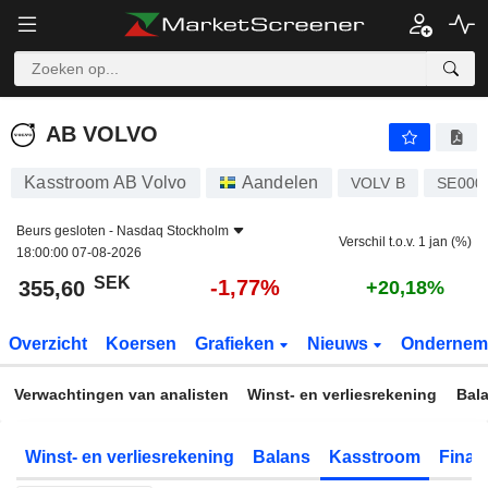
AB VOLVO
355,60
kr
-1,77%
AB VOLVO
Kasstroom AB Volvo
Aandelen
VOLV B
SE000
Beurs gesloten -
Nasdaq Stockholm
Verschil t.o.v. 1 jan (%)
18:00:00 07-08-2026
SEK
-1,77%
355,60
+20,18%
Overzicht
Koersen
Grafieken
Nieuws
Ondernem
Verwachtingen van analisten
Winst- en verliesrekening
Bal
Winst- en verliesrekening
Balans
Kasstroom
Financ