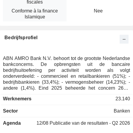
fiscales
Conforme à la finance
Nee
Islamique
Bedrijfsprofiel
ABN AMRO Bank N.V. behoort tot de grootste Nederlandse
bankconcerns. De opbrengsten uit de bancaire
bedrijfsuitoefening per activiteit worden als volgt
onderverdeeld: - commercieel en retailbankieren (51%); -
bedrijfsbankieren (33,4%); - vermogensbeheer (14,23%); -
andere (1,4%). Eind 2025 beheerde het concern 264,1
MldEUR aan depotgelden en 255,8 MldEUR aan uitstaande
Werknemers
23.140
kredieten. De geografische verdeling van de opbrengsten uit
de bancaire bedrijfsuitoefening is als volgt: Nederland
Sector
Banken
(90,8%), Europa (6,1%), Verenigde Staten (1,6%), Azië
(0,9%) en andere (0,6%).
Agenda
12/08
Publicatie van de resultaten - Q2 2026