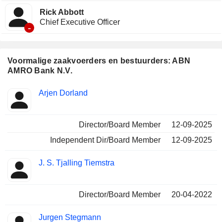
Rick Abbott
Chief Executive Officer
-
Voormalige zaakvoerders en bestuurders: ABN
AMRO Bank N.V.
Beklede
Arjen Dorland
Insider
functies
Director/Board Member
12-09-2025
Independent Dir/Board Member
12-09-2025
J. S. Tjalling Tiemstra
Director/Board Member
20-04-2022
Jurgen Stegmann