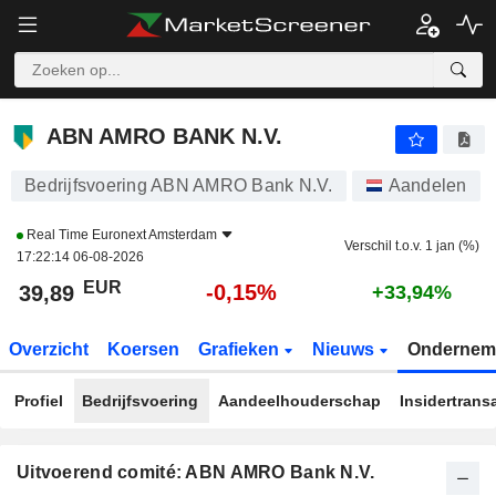
ABN AMRO BANK N.V.
39,89
€
-0,15%
ABN AMRO BANK N.V.
Bedrijfsvoering ABN AMRO Bank N.V.
Aandelen
Real Time
Euronext Amsterdam
Verschil t.o.v. 1 jan (%)
17:22:14 06-08-2026
EUR
-0,15%
39,89
+33,94%
Overzicht
Koersen
Grafieken
Nieuws
Ondernem
Profiel
Bedrijfsvoering
Aandeelhouderschap
Insidertrans
Uitvoerend comité: ABN AMRO Bank N.V.