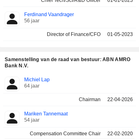
Chief Tech/Sci/R&D Officer
01-01-2023
Ferdinand Vaandrager
56 jaar
Director of Finance/CFO
01-05-2023
Samenstelling van de raad van bestuur: ABN AMRO
Bank N.V.
Bestuurder
Raden
Michiel Lap
64 jaar
Chairman
22-04-2026
Mariken Tannemaat
54 jaar
Compensation Committee Chair
22-02-2020