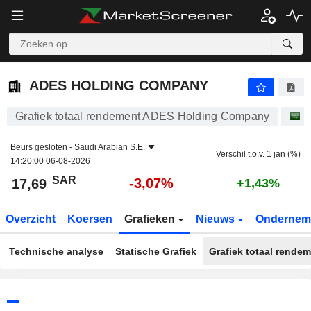
ADES HOLDING COMPANY
17,69
﷼
-3,07%
ADES HOLDING COMPANY
Grafiek totaal rendement ADES Holding Company
A
Beurs gesloten -
Saudi Arabian S.E.
Verschil t.o.v. 1 jan (%)
14:20:00 06-08-2026
SAR
-3,07%
17,69
+1,43%
Overzicht
Koersen
Grafieken
Nieuws
Ondernem
Technische analyse
Statische Grafiek
Grafiek totaal rende