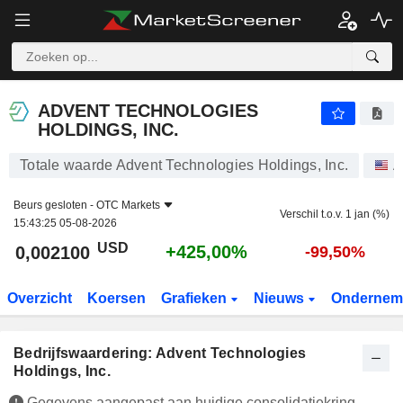
ADVENT TECHNOLOGIES HOLDINGS, INC.
0,002100
$
+425,00%
ADVENT TECHNOLOGIES
HOLDINGS, INC.
Totale waarde Advent Technologies Holdings, Inc.
A
Beurs gesloten -
OTC Markets
Verschil t.o.v. 1 jan (%)
15:43:25 05-08-2026
USD
+425,00%
0,002100
-99,50%
Overzicht
Koersen
Grafieken
Nieuws
Ondernem
Bedrijfswaardering: Advent Technologies
Holdings, Inc.
Gegevens aangepast aan huidige consolidatiekring