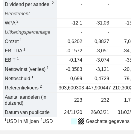
2
Dividend per aandeel
-
-
Rendement
-
-
2
WPA
-12,1
-31,03
-13,
Uitkeringspercentage
-
-
1
Omzet
0,6202
0,8827
7,06
1
EBITDA
-0,1572
-3,051
-34,0
1
EBIT
-0,174
-3,074
-35,
1
Nettowinst (verlies)
-0,3583
-3,121
-20,5
1
Nettoschuld
-0,699
-0,4729
-79,6
2
Referentiekoers
303,600303
447,900447
210,3002
Aantal aandelen (in
223
232
1.70
duizend)
Datum van publicatie
24/11/20
26/03/21
31/03/2
1
2
USD in Miljoen
USD
Geschatte gegevens