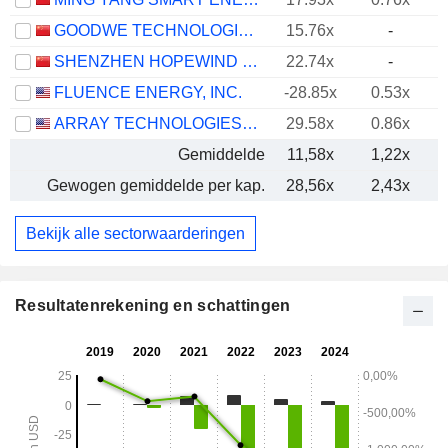
GOODWE TECHNOLOGIES CO., LTD.
15.76x
-
SHENZHEN HOPEWIND ELECTRIC CO., LTD.
22.74x
-
FLUENCE ENERGY, INC.
-28.85x
0.53x
-
ARRAY TECHNOLOGIES, INC.
29.58x
0.86x
Gemiddelde
11,58x
1,22x
Gewogen gemiddelde per kap.
28,56x
2,43x
Bekijk alle sectorwaarderingen
Resultatenrekening en schattingen