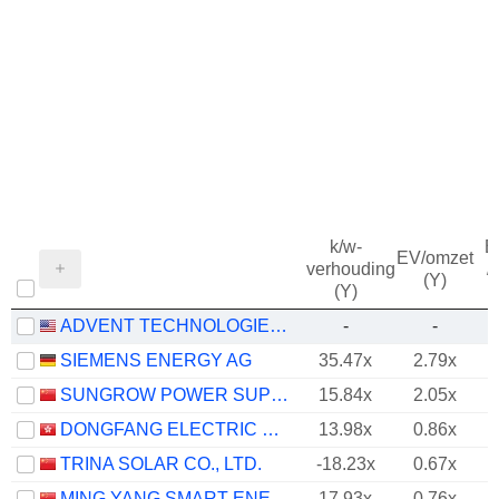
k/w-
B
EV/omzet
verhouding
/
(Y)
(Y)
ADVENT TECHNOLOGIES HOLDINGS, INC.
-
-
SIEMENS ENERGY AG
35.47x
2.79x
SUNGROW POWER SUPPLY CO., LTD.
15.84x
2.05x
DONGFANG ELECTRIC CORPORATION LIMITED
13.98x
0.86x
TRINA SOLAR CO., LTD.
-18.23x
0.67x
MING YANG SMART ENERGY GROUP LIMITED
17.93x
0.76x