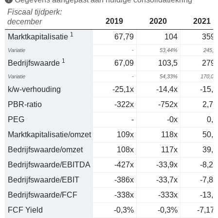
Fiscaal tijdperk:
2019
2020
2021
december
1
Marktkapitalisatie
67,79
104
359,
Variatie
-
53,44%
245,
1
Bedrijfswaarde
67,09
103,5
279,
Variatie
-
54,33%
170,0
k/w-verhouding
-25,1x
-14,4x
-15,6
PBR-ratio
-322x
-752x
2,76
PEG
-
-0x
0,3
Marktkapitalisatie/omzet
109x
118x
50,8
Bedrijfswaarde/omzet
108x
117x
39,6
Bedrijfswaarde/EBITDA
-427x
-33,9x
-8,21
Bedrijfswaarde/EBIT
-386x
-33,7x
-7,81
Bedrijfswaarde/FCF
-338x
-333x
-13,9
FCF Yield
-0,3%
-0,3%
-7,17