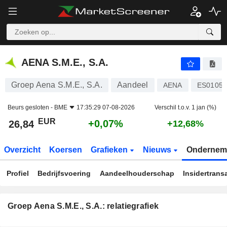
AENA S.M.E., S.A.
26,84
€
+0,07%
AENA S.M.E., S.A.
Groep Aena S.M.E., S.A.
Aandeel
AENA
ES01050
Beurs gesloten -
BME
17:35:29 07-08-2026
Verschil t.o.v. 1 jan (%)
EUR
+0,07%
26,84
+12,68%
Overzicht
Koersen
Grafieken
Nieuws
Ondernem
Profiel
Bedrijfsvoering
Aandeelhouderschap
Insidertrans
Groep Aena S.M.E., S.A.: relatiegrafiek