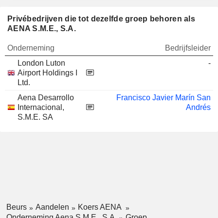
Privébedrijven die tot dezelfde groep behoren als
AENA S.M.E., S.A.
Onderneming
Bedrijfsleider
London Luton
-
Airport Holdings I
Ltd.
Aena Desarrollo
Francisco Javier Marín San
Internacional,
Andrés
S.M.E. SA
Beurs
Aandelen
Koers AENA
Onderneming Aena S.M.E., S.A.
Groep