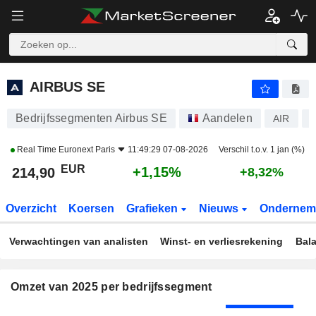
AIRBUS SE
214,90
€
+1,15%
AIRBUS SE
Bedrijfssegmenten Airbus SE
Aandelen
AIR
N
Real Time
Euronext Paris
11:49:29 07-08-2026
Verschil t.o.v. 1 jan (%)
EUR
+1,15%
214,90
+8,32%
Overzicht
Koersen
Grafieken
Nieuws
Ondernem
Verwachtingen van analisten
Winst- en verliesrekening
Bal
Omzet van 2025 per bedrijfssegment