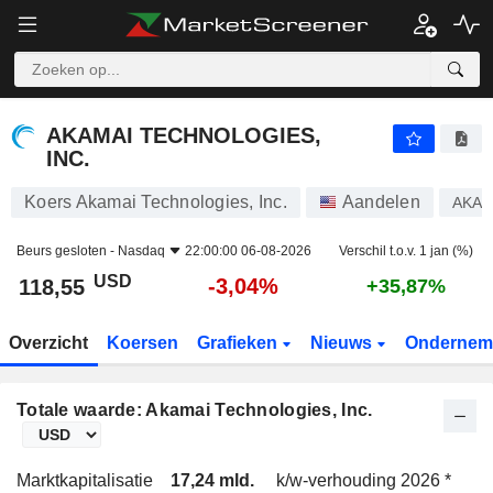
AKAMAI TECHNOLOGIES, INC.
118,55
$
-3,04%
AKAMAI TECHNOLOGIES,
INC.
Koers Akamai Technologies, Inc.
Aandelen
AKA
Beurs gesloten -
Nasdaq
22:00:00 06-08-2026
Verschil t.o.v. 1 jan (%)
USD
-3,04%
118,55
+35,87%
Overzicht
Koersen
Grafieken
Nieuws
Ondernem
Totale waarde: Akamai Technologies, Inc.
Marktkapitalisatie
17,24 mld.
k/w-verhouding 2026 *