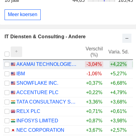
10 jaar
44,65
165,45
Meer koersen
IT Diensten & Consulting - Andere
Verschil
Varia. 5d.
V
(%)
AKAMAI TECHNOLOGIES, INC.
-3,04%
+4,22%
+
IBM
-1,06%
+5,27%
SNOWFLAKE INC.
+0,37%
+6,68%
+
ACCENTURE PLC
+0,22%
+4,79%
TATA CONSULTANCY SERVICES LTD.
+3,36%
+3,68%
RELX PLC
+0,71%
+0,61%
INFOSYS LIMITED
+0,87%
+3,98%
NEC CORPORATION
+3,67%
+2,57%