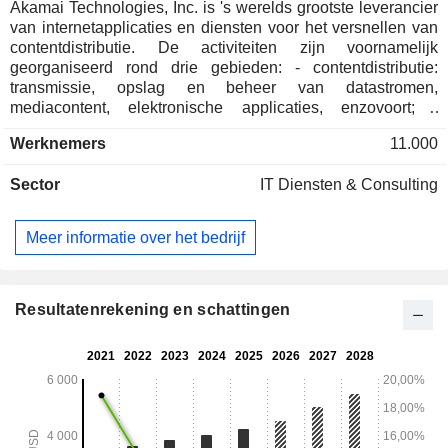
Akamai Technologies, Inc. is 's werelds grootste leverancier
van internetapplicaties en diensten voor het versnellen van
contentdistributie. De activiteiten zijn voornamelijk
georganiseerd rond drie gebieden: - contentdistributie:
transmissie, opslag en beheer van datastromen,
mediacontent, elektronische applicaties, enzovoort; -
ontwikkeling van applicaties op internetsites: applicaties
Werknemers
11.000
voor het registreren van gebruikersbezoeken aan sites,
onderzoek, enzovoort; - overige: gegevensbeheer,
Sector
IT Diensten & Consulting
distributiecontrole, meting van applicatieprestaties,
beveiligde contentoverdracht, enzovoort. De Verenigde
Staten zijn goed voor 50,2% van de netto-omzet.
Meer informatie over het bedrijf
Resultatenrekening en schattingen