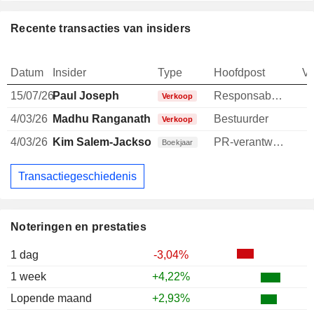
Recente transacties van insiders
Datum
Insider
Type
Hoofdpost
V
15/07/26
Paul Joseph
Responsable ventes & marketing
-
Verkoop
4/03/26
Madhu Ranganathan
Bestuurder
Verkoop
4/03/26
Kim Salem-Jackson
PR-verantwoordelijke
Boekjaar
Transactiegeschiedenis
Noteringen en prestaties
1 dag
-3,04%
1 week
+4,22%
Lopende maand
+2,93%