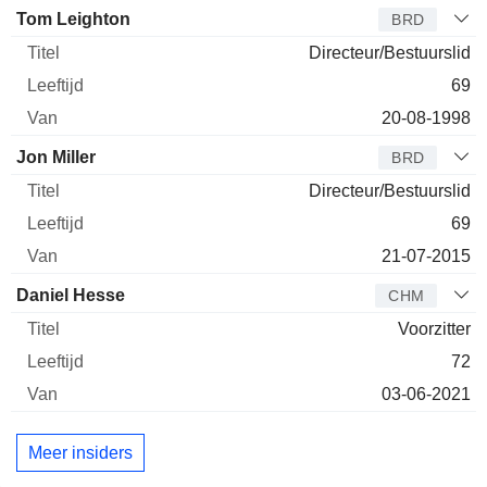
Bestuurder
Titel
Leeftijd
Van
Tom Leighton
BRD
Directeur/Bestuurslid
69
20-08-1998
Jon Miller
BRD
Directeur/Bestuurslid
69
21-07-2015
Daniel Hesse
CHM
Voorzitter
72
03-06-2021
Meer insiders