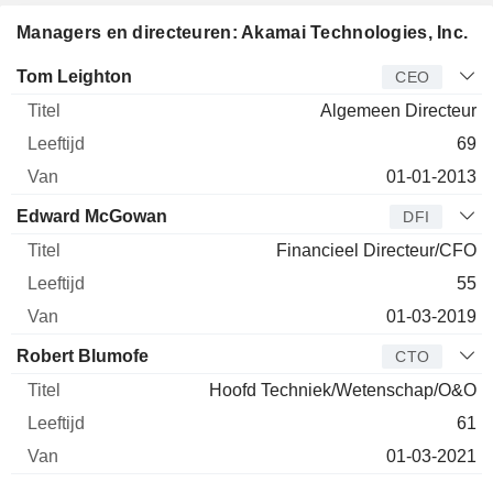
Managers en directeuren: Akamai Technologies, Inc.
Bedrijfsleider
Titel
Leeftijd
Van
Tom Leighton
CEO
Algemeen Directeur
69
01-01-2013
Edward McGowan
DFI
Financieel Directeur/CFO
55
01-03-2019
Robert Blumofe
CTO
Hoofd Techniek/Wetenschap/O&O
61
01-03-2021