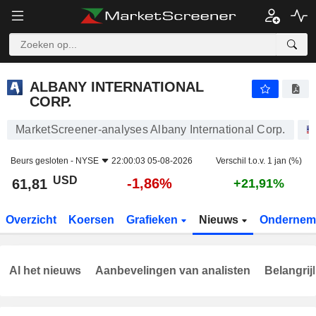
ALBANY INTERNATIONAL CORP.
61,81
$
-1,86%
ALBANY INTERNATIONAL
CORP.
MarketScreener-analyses Albany International Corp.
Beurs gesloten -
NYSE
22:00:03 05-08-2026
Verschil t.o.v. 1 jan (%)
USD
-1,86%
61,81
+21,91%
Overzicht
Koersen
Grafieken
Nieuws
Ondernem
Al het nieuws
Aanbevelingen van analisten
Belangrij