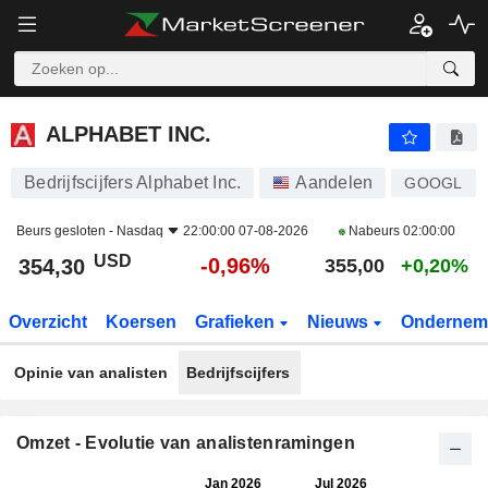
ALPHABET INC.
354,30
$
-0,96%
ALPHABET INC.
Bedrijfscijfers Alphabet Inc.
Aandelen
GOOGL
Beurs gesloten -
Nasdaq
22:00:00 07-08-2026
Nabeurs
02:00:00
USD
-0,96%
354,30
355,00
+0,20%
Overzicht
Koersen
Grafieken
Nieuws
Ondernem
Opinie van analisten
Bedrijfscijfers
Omzet - Evolutie van analistenramingen