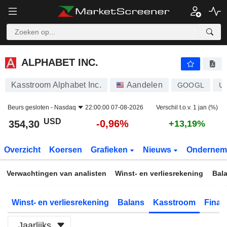
ALPHABET INC.
354,30
$
-0,96%
ALPHABET INC.
Kasstroom Alphabet Inc.
Aandelen
GOOGL
U
Beurs gesloten -
Nasdaq
22:00:00 07-08-2026
Verschil t.o.v. 1 jan (%)
USD
-0,96%
354,30
+13,19%
Overzicht
Koersen
Grafieken
Nieuws
Ondernem
Verwachtingen van analisten
Winst- en verliesrekening
Bal
Winst- en verliesrekening
Balans
Kasstroom
Financ
Jaarlijks