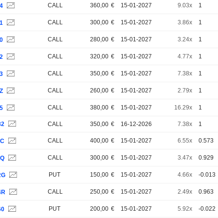
CALL
360,00
€
15-01-2027
9.03x
1
4
CALL
300,00
€
15-01-2027
3.86x
1
1
CALL
280,00
€
15-01-2027
3.24x
1
0
CALL
320,00
€
15-01-2027
4.77x
1
2
CALL
350,00
€
15-01-2027
7.38x
1
3
CALL
260,00
€
15-01-2027
2.79x
1
Z
CALL
380,00
€
15-01-2027
16.29x
1
5
82
CALL
350,00
€
16-12-2026
7.38x
1
CALL
400,00
€
15-01-2027
6.55x
0.573
5C
CALL
300,00
€
15-01-2027
3.47x
0.929
8Q
PUT
150,00
€
15-01-2027
4.66x
-0.013
2G
CALL
250,00
€
15-01-2027
2.49x
0.963
4R
PUT
200,00
€
15-01-2027
5.92x
-0.022
60