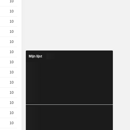
10
2.23 / 2.3
10
8.05 / 8.13
10
3.52 / 3.59
10
4.51 / 4.58
10
5.6 / 5.68
10
7.19 / 7.27
Mijn lijst
10
5.11 / 5.17
10
2.61 / 2.68
10
0.87 / 0.95
10
10.44 / 10.51
10
11.26 / 11.33
10
3,140
EUR
10
13,54
EUR