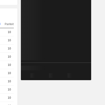
Pariteit
Koers
10
0.31 / 0.41
10
0.48 / 0.55
10
4.04 / 4.11
10
8.82 / 8.9
10
1.62 / 1.69
10
6.44 / 6.52
10
3.03 / 3.11
10
1.17 / 1.25
10
9.62 / 9.7