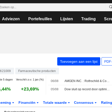
Adviezen
Portefeuilles
Lijsten
Trading
Scr
Toevoegen aan een lijst
PDF-
621009
Farmaceutische producten
tie 5 dagen
Verschil t.o.v. 1 jan (%)
06/08
AMGEN INC. : Rothschild & Co Redburn is negatief
4,44%
+23,69%
05/08
Dow sluit op record door optimisme over Midden-Oosten; SpaceX en AMD drukken Nasdaq
neming
Financiën
Totale waarde
Consensus
Ratin