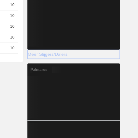
10
0.32 / 0.39
10
0.154 / 0.224
10
0.579 / 0.649
10
5.747 / 5.817
10
0.99 / 1.06
Meer Stijgers/Dalers
Palmares