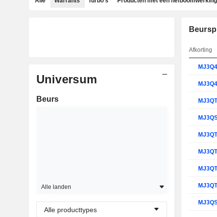
Alle
Warrants
Turbo's
Producten met een hefboomwerking
Beursp
Afkorting
MJ3Q
Universum
MJ3Q
Beurs
MJ3Q
MJ3Q
MJ3Q
MJ3Q
MJ3Q
MJ3Q
Alle landen
MJ3Q
Alle producttypes