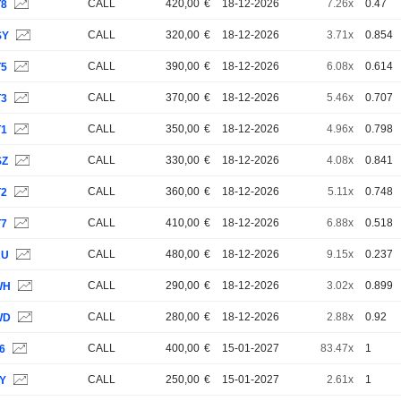
CALL
420,00
€
18-12-2026
7.26x
0.47
T8
CALL
320,00
€
18-12-2026
3.71x
0.854
SY
CALL
390,00
€
18-12-2026
6.08x
0.614
T5
CALL
370,00
€
18-12-2026
5.46x
0.707
T3
CALL
350,00
€
18-12-2026
4.96x
0.798
T1
CALL
330,00
€
18-12-2026
4.08x
0.841
SZ
CALL
360,00
€
18-12-2026
5.11x
0.748
T2
CALL
410,00
€
18-12-2026
6.88x
0.518
T7
CALL
480,00
€
18-12-2026
9.15x
0.237
RU
CALL
290,00
€
18-12-2026
3.02x
0.899
WH
CALL
280,00
€
18-12-2026
2.88x
0.92
WD
CALL
400,00
€
15-01-2027
83.47x
1
6
CALL
250,00
€
15-01-2027
2.61x
1
3Y