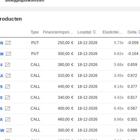
Beleggingsinkomsten
roducten
Type
Financieringsniveau
Looptijd
Elasticiteit
Delta
PUT
250,00
€
18-12-2026
5.73x
-0.059
4N
PUT
300,00
€
18-12-2026
6.82x
-0.104
4M
CALL
380,00
€
18-12-2026
5.68x
0.659
T4
CALL
310,00
€
18-12-2026
3.45x
0.872
SX
CALL
440,00
€
18-12-2026
8.14x
0.377
T9
CALL
340,00
€
18-12-2026
4.42x
0.817
T0
CALL
400,00
€
18-12-2026
6.45x
0.567
T6
CALL
460,00
€
18-12-2026
8.66x
0.301
TA
CALL
300,00
€
18-12-2026
3.3x
0.898
SW