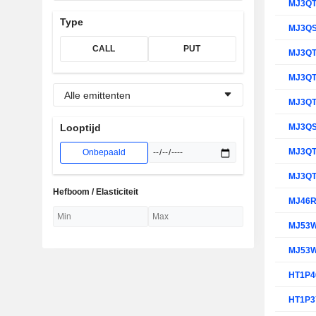
MJ3Q
Type
MJ3Q
CALL
PUT
MJ3Q
MJ3Q
Alle emittenten
MJ3Q
MJ3Q
Looptijd
MJ3Q
Onbepaald
MJ3Q
Hefboom / Elasticiteit
MJ46
MJ53
MJ53
HT1P4
HT1P