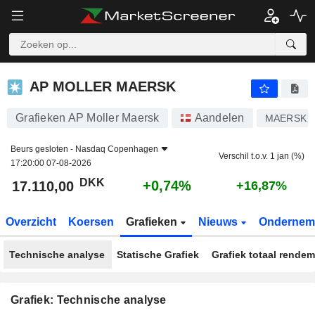
AP MOLLER MAERSK
17.110,00
kr
+0,74%
AP MOLLER MAERSK
Grafieken AP Moller Maersk
Aandelen
MAERSK 
Beurs gesloten -
Nasdaq Copenhagen
Verschil t.o.v. 1 jan (%)
17:20:00 07-08-2026
DKK
+0,74%
17.110,00
+16,87%
Overzicht
Koersen
Grafieken
Nieuws
Ondernem
Technische analyse
Statische Grafiek
Grafiek totaal rende
Grafiek: Technische analyse