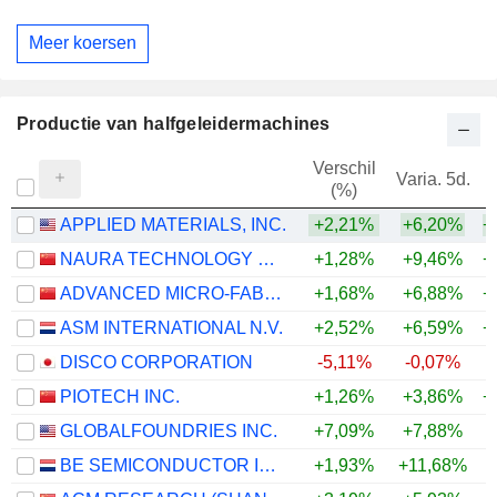
Meer koersen
Productie van halfgeleidermachines
Verschil
Varia. 5d.
V
(%)
APPLIED MATERIALS, INC.
+2,21%
+6,20%
+
NAURA TECHNOLOGY GROUP CO., LTD.
+1,28%
+9,46%
+
ADVANCED MICRO-FABRICATION EQUIPMENT INC. CHINA
+1,68%
+6,88%
+
ASM INTERNATIONAL N.V.
+2,52%
+6,59%
+
DISCO CORPORATION
-5,11%
-0,07%
+
PIOTECH INC.
+1,26%
+3,86%
+
GLOBALFOUNDRIES INC.
+7,09%
+7,88%
+
BE SEMICONDUCTOR INDUSTRIES N.V.
+1,93%
+11,68%
+