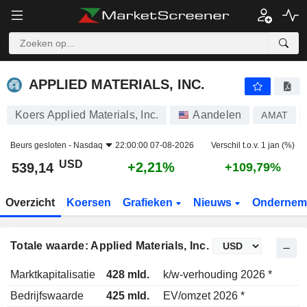
APPLIED MATERIALS, INC.
539,14
$
+2,21%
APPLIED MATERIALS, INC.
Koers Applied Materials, Inc.
Aandelen
AMAT
Beurs gesloten -
Nasdaq
22:00:00 07-08-2026
Verschil t.o.v. 1 jan (%)
USD
+2,21%
539,14
+109,79%
Overzicht
Koersen
Grafieken
Nieuws
Ondernem
Totale waarde: Applied Materials, Inc.
Marktkapitalisatie
428 mld.
k/w-verhouding 2026 *
Bedrijfswaarde
425 mld.
EV/omzet 2026 *