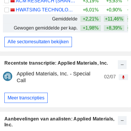
ACM RESEARCH (SHANGHAI), INC.
+3,19%
+5,93%
+
HWATSING TECHNOLOGY CO., LTD.
+6,01%
+0,90%
+
Gemiddelde
+2,21%
+11,46%
+
Gewogen gemiddelde per kap.
+1,98%
+8,39%
+
Alle sectorresultaten bekijken
Recentste transcriptie: Applied Materials, Inc.
Applied Materials, Inc. - Special
02/07
Call
Meer transcripties
Aanbevelingen van analisten: Applied Materials,
Inc.