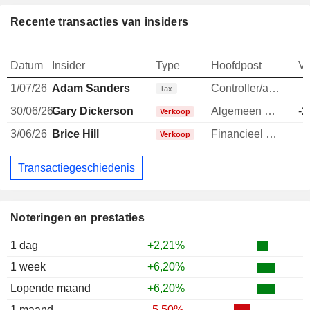
Recente transacties van insiders
Datum
Insider
Type
Hoofdpost
V
1/07/26
Adam Sanders
Controller/auditor
Tax
30/06/26
Gary Dickerson
Algemeen directeur
-2
Verkoop
3/06/26
Brice Hill
Financieel directeur
-
Verkoop
Transactiegeschiedenis
Noteringen en prestaties
1 dag
+2,21%
1 week
+6,20%
Lopende maand
+6,20%
1 maand
-5,50%