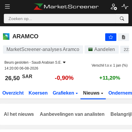
ARAMCO
26,50
﷼
-0,90%
ARAMCO
MarketScreener-analyses Aramco
Aandelen
222
Beurs gesloten -
Saudi Arabian S.E.
Verschil t.o.v. 1 jan (%)
14:20:00 06-08-2026
SAR
-0,90%
26,50
+11,20%
Overzicht
Koersen
Grafieken
Nieuws
Ondernem
Al het nieuws
Aanbevelingen van analisten
Belangrij