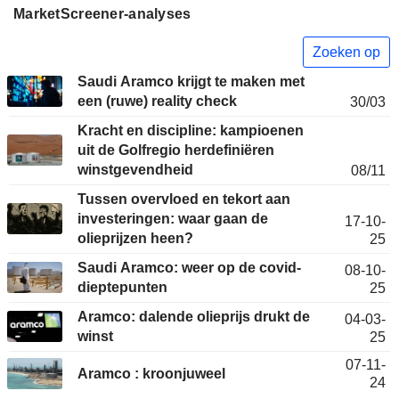
MarketScreener-analyses
Zoeken op
Saudi Aramco krijgt te maken met
een (ruwe) reality check
30/03
Kracht en discipline: kampioenen
uit de Golfregio herdefiniëren
winstgevendheid
08/11
Tussen overvloed en tekort aan
investeringen: waar gaan de
17-10-
olieprijzen heen?
25
Saudi Aramco: weer op de covid-
08-10-
dieptepunten
25
Aramco: dalende olieprijs drukt de
04-03-
winst
25
07-11-
Aramco : kroonjuweel
24