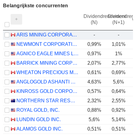
Belangrijkste concurrenten
Dividendrendement
Dividendren
v
(N)
(N+1)
ARIS MINING CORPORATION
-
-
NEWMONT CORPORATION
0,99%
1,01%
AGNICO EAGLE MINES LIMITED
0,97%
1%
BARRICK MINING CORPORATION
2,07%
2,77%
WHEATON PRECIOUS METALS CORP.
0,61%
0,69%
ANGLOGOLD ASHANTI PLC
4,63%
5,6%
KINROSS GOLD CORPORATION
0,57%
0,64%
NORTHERN STAR RESOURCES LIMITED
2,32%
2,55%
ROYAL GOLD, INC.
0,88%
0,92%
LUNDIN GOLD INC.
5,6%
5,14%
ALAMOS GOLD INC.
0,51%
0,51%