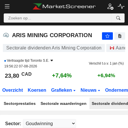
ARIS MINING CORPORATION
23,80
$
+7,64%
ARIS MINING CORPORATION
Sectorale dividenden Aris Mining Corporation
Aand
Vertraagde tijd
Toronto S.E.
Verschil t.o.v. 1 jan (%)
19:56:22 07-08-2026
CAD
+7,64%
23,80
+6,94%
Overzicht
Koersen
Grafieken
Nieuws
Ondernem
Sectorprestaties
Sectorale waarderingen
Sectorale dividen
Sector: