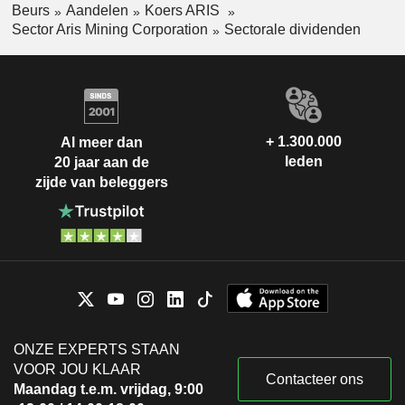
Beurs
Aandelen
Koers ARIS
Sector Aris Mining Corporation
Sectorale dividenden
+ 1.300.000
Al meer dan
leden
20 jaar aan de
zijde van beleggers
ONZE EXPERTS STAAN
VOOR JOU KLAAR
Contacteer ons
Maandag t.e.m. vrijdag, 9:00