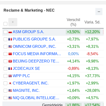
Reclame & Marketing - NEC
Verschil
Varia. 5d.
V
(%)
ASM GROUP S.A.
+3,50%
+12,20%
PUBLICIS GROUPE S.A.
+0,73%
+7,97%
+
OMNICOM GROUP., INC.
+3,31%
+8,31%
+
FOCUS MEDIA INFORMATION TECHNOLOGY CO., LTD.
0,00%
-8,54%
BEIJING DEEPZERO TECHNOLOGY CO., LTD.
+4,14%
+9,98%
JCDECAUX SE
-0,89%
+8,13%
+
WPP PLC
+4,15%
+37,73%
CYBERAGENT, INC.
+1,97%
+2,99%
MAGNITE, INC.
+1,64%
+28,08%
+
NIQ GLOBAL INTELLIGENCE PLC
+0,09%
+4,57%
Gemiddelde
+1,86%
+12,54%