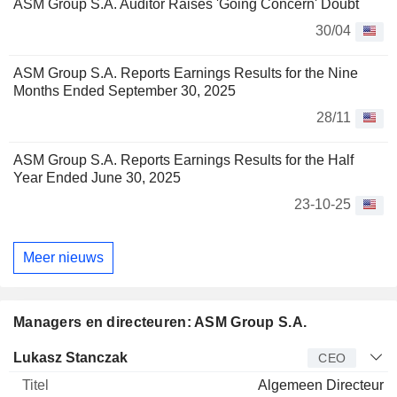
ASM Group S.A. Auditor Raises 'Going Concern' Doubt
30/04
ASM Group S.A. Reports Earnings Results for the Nine
Months Ended September 30, 2025
28/11
ASM Group S.A. Reports Earnings Results for the Half
Year Ended June 30, 2025
23-10-25
Meer nieuws
Managers en directeuren: ASM Group S.A.
Bedrijfsleider
Titel
Leeftijd
Van
Lukasz Stanczak
CEO
Algemeen Directeur