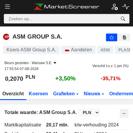
ASM GROUP S.A.
0,2070
zł
+3,50%
ASM GROUP S.A.
Koers ASM Group S.A.
Aandelen
ASM
PLASM
Beurs gesloten -
Warsaw S.E.
Verschil t.o.v. 1 jan (%)
17:55:54 07-08-2026
PLN
+3,50%
0,2070
-35,71%
Overzicht
Koersen
Grafieken
Nieuws
Ondernem
Totale waarde: ASM Group S.A.
Marktkapitalisatie
20,17 mln.
k/w-verhouding 2024