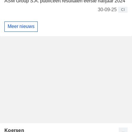
ASM Group S.A. publiceert resultaten eerste halfjaar 2024
30-09-25
CI
Meer nieuws
Koersen