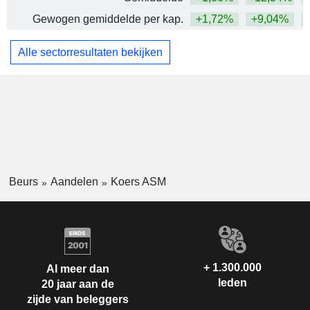
Gewogen gemiddelde per kap.
+1,72%
+9,04%
+
Alle sectorresultaten bekijken
Beurs
Aandelen
Koers ASM
+ 1.300.000
Al meer dan
leden
20 jaar aan de
zijde van beleggers