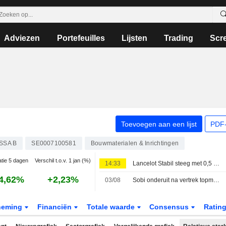
Adviezen
Portefeuilles
Lijsten
Trading
Scr
Toevoegen aan een lijst
PDF-
SSA B
SE0007100581
Bouwmaterialen & Inrichtingen
atie 5 dagen
Verschil t.o.v. 1 jan (%)
14:33
Lancelot Stabil steeg met 0,5 procent in juli - Epiroc opgenomen in de portefeuille
4,62%
+2,23%
03/08
Sobi onderuit na vertrek topman, OMXS30-index stijgt 0,9 %
neming
Financiën
Totale waarde
Consensus
Ratin