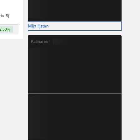
ia. 5j.
Kap.
KT
MT
LT
Mijn lijsten
2,50%
42,85 mld.
Palmares