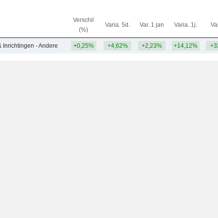
Verschil
Varia. 5d.
Var. 1 jan
Varia. 1j.
Var
(%)
Inrichtingen - Andere
+0,25%
+4,62%
+2,23%
+14,12%
+3