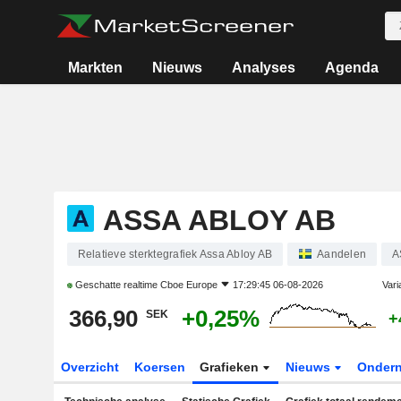
Markten
Nieuws
Analyses
Agenda
ASSA ABLOY AB
Relatieve sterktegrafiek Assa Abloy AB
Aandelen
A
Geschatte realtime
Cboe Europe
17:29:45 06-08-2026
Vari
366,90
+0,25%
SEK
+
Overzicht
Koersen
Grafieken
Nieuws
Onder