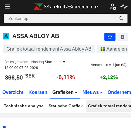
ASSA ABLOY AB
366,50
kr
-0,11%
ASSA ABLOY AB
Grafiek totaal rendement Assa Abloy AB
Aandelen
Beurs gesloten -
Nasdaq Stockholm
Verschil t.o.v. 1 jan (%)
18:00:00 07-08-2026
SEK
-0,11%
366,50
+2,12%
Overzicht
Koersen
Grafieken
Nieuws
Ondernem
Technische analyse
Statische Grafiek
Grafiek totaal rende