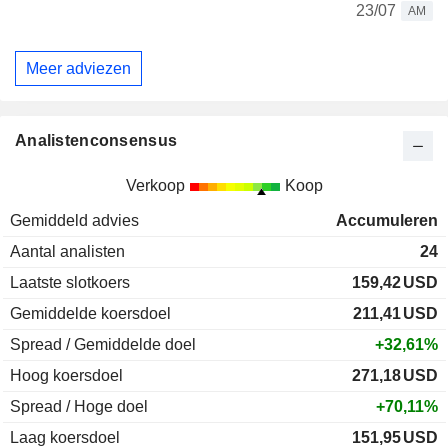
23/07
AM
Meer adviezen
Analistenconsensus
Verkoop
Koop
Gemiddeld advies
Accumuleren
Aantal analisten
24
Laatste slotkoers
159,42
USD
Gemiddelde koersdoel
211,41
USD
Spread / Gemiddelde doel
+32,61%
Hoog koersdoel
271,18
USD
Spread / Hoge doel
+70,11%
Laag koersdoel
151,95
USD