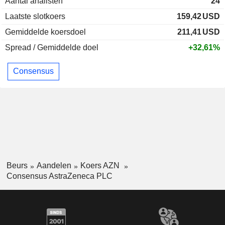
Aantal analisten
24
Laatste slotkoers
159,42
USD
Gemiddelde koersdoel
211,41
USD
Spread / Gemiddelde doel
+32,61%
Consensus
Beurs
Aandelen
Koers AZN
Consensus AstraZeneca PLC