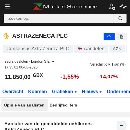
ASTRAZENECA PLC
11.850,00
p
-1,55%
ASTRAZENECA PLC
Consensus AstraZeneca PLC
Aandelen
AZN
Beurs gesloten -
London S.E.
Verschil t.o.v. 1 jan (%)
17:35:02 06-08-2026
GBX
-1,55%
11.850,00
-14,07%
Overzicht
Koersen
Grafieken
Nieuws
Ondernem
Opinie van analisten
Bedrijfscijfers
Evolutie van de gemiddelde richtkoers:
AstraZeneca PLC