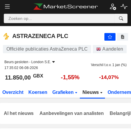
ASTRAZENECA PLC
11.850,00
p
-1,55%
ASTRAZENECA PLC
Officiële publicaties AstraZeneca PLC
Aandelen
Beurs gesloten -
London S.E.
Verschil t.o.v. 1 jan (%)
17:35:02 06-08-2026
GBX
-1,55%
11.850,00
-14,07%
Overzicht
Koersen
Grafieken
Nieuws
Ondernem
Al het nieuws
Aanbevelingen van analisten
Belangrij