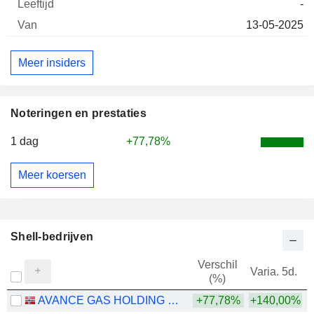
-
13-05-2025
Meer insiders
Noteringen en prestaties
1 dag
+77,78%
Meer koersen
Shell-bedrijven
Verschil
Varia. 5d.
V
(%)
AVANCE GAS HOLDING LTD
+77,78%
+140,00%