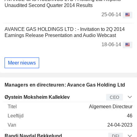
Unaudited Second Quarter 2014 Results
25-06-14
AVANCE GAS HOLDINGS LTD : - Invitation to 2Q 2014
Earnings Release Presentation and Audio Webcast
18-06-14
Meer nieuws
Managers en directeuren: Avance Gas Holding Ltd
Bedrijfsleider
Titel
Leeftijd
Van
Øystein Moksheim Kalleklev
CEO
Algemeen Directeur
46
24-04-2023
Randi Navdal Bekkelund
DFI