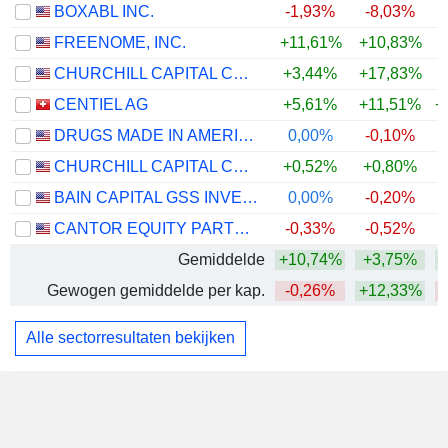
BOXABL INC.
-1,93%
-8,03%
FREENOME, INC.
+11,61%
+10,83%
CHURCHILL CAPITAL CORP XI
+3,44%
+17,83%
CENTIEL AG
+5,61%
+11,51%
+
DRUGS MADE IN AMERICA ACQUISITION II CORP.
0,00%
-0,10%
CHURCHILL CAPITAL CORP XII
+0,52%
+0,80%
BAIN CAPITAL GSS INVESTMENT CORP.
0,00%
-0,20%
CANTOR EQUITY PARTNERS IV, INC.
-0,33%
-0,52%
Gemiddelde
+10,74%
+3,75%
+
Gewogen gemiddelde per kap.
-0,26%
+12,33%
Alle sectorresultaten bekijken