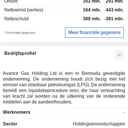
Omzet
352 mln.
291 mln.
Nettowinst (verlies)
164 mln.
443 mln.
Nettoschuld
388 mln.
-391 mln.
Meer financiële gegevens
* Geschatte gegevens
Bedrijfsprofiel
Avance Gas Holding Ltd is een in Bermuda gevestigde
onderneming. De onderneming houdt zich bezig met het
vervoer van vloeibaar petroleumgas (LPG). De onderneming
bereidt een liquidatieprocedure voor, die naar verwachting
van kracht zal worden na de uitkering van de resterende
middelen aan de aandeelhouders.
Werknemers
-
Sector
Holdingvennootschappen