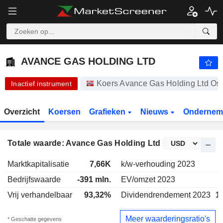
AVANCE GAS HOLDING LTD
0,2400
kr
+77,78%
AVANCE GAS HOLDING LTD
Koers Avance Gas Holding Ltd Osl
Inactief instrument
Overzicht
Koersen
Grafieken
Nieuws
Ondernem
Totale waarde: Avance Gas Holding Ltd
Marktkapitalisatie
7,66K
k/w-verhouding 2023
6
Bedrijfswaarde
-391 mln.
EV/omzet 2023
4
Vrij verhandelbaar
93,32%
Dividendrendement 2023
1
Meer waarderingsratio's
* Geschatte gegevens