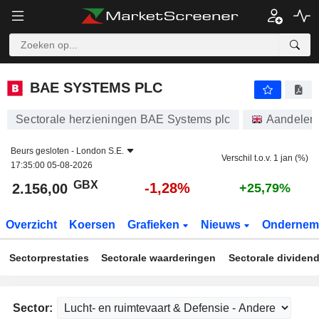
BAE SYSTEMS PLC
2.156,00
p
-1,28%
BAE SYSTEMS PLC
Sectorale herzieningen BAE Systems plc
Aandelen
Beurs gesloten -
London S.E.
Verschil t.o.v. 1 jan (%)
17:35:00 05-08-2026
GBX
-1,28%
2.156,00
+25,79%
Overzicht
Koersen
Grafieken
Nieuws
Ondernem
Sectorprestaties
Sectorale waarderingen
Sectorale dividen
Sector: