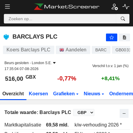
BARCLAYS PLC
516,00
p
-0,77%
BARCLAYS PLC
Koers Barclays PLC
Aandelen
BARC
GB0031
Beurs gesloten -
London S.E.
Verschil t.o.v. 1 jan (%)
17:35:04 07-08-2026
GBX
-0,77%
516,00
+8,41%
Overzicht
Koersen
Grafieken
Nieuws
Ondernem
Totale waarde: Barclays PLC
Marktkapitalisatie
69,58 mld.
k/w-verhouding 2026 *