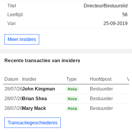
Directeur/Bestuurslid
56
25-09-2019
Meer insiders
Recente transacties van insiders
Datum
Insider
Type
Hoofdpost
V
28/07/26
John Kingman
Bestuurder
Koop
28/07/26
Brian Shea
Bestuurder
Koop
28/07/26
Mary Mack
Bestuurder
Koop
Transactiegeschiedenis