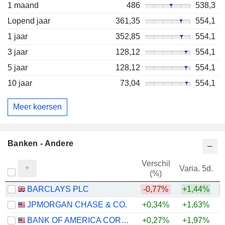
1 maand
486
538,3
Lopend jaar
361,35
554,1
1 jaar
352,85
554,1
3 jaar
128,12
554,1
5 jaar
128,12
554,1
10 jaar
73,04
554,1
Meer koersen
Banken - Andere
Verschil
Varia. 5d.
V
(%)
BARCLAYS PLC
-0,77%
+1,44%
+
JPMORGAN CHASE & CO.
+0,34%
+1,63%
+
BANK OF AMERICA CORPORATION
+0,27%
+1,97%
+