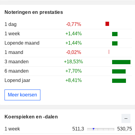
Noteringen en prestaties
1 dag
-0,77%
1 week
+1,44%
Lopende maand
+1,44%
1 maand
-0,02%
3 maanden
+18,53%
6 maanden
+7,70%
Lopend jaar
+8,41%
Meer koersen
Koerspieken en -dalen
1 week
511,3
530,75