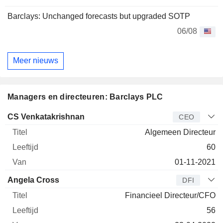
Barclays: Unchanged forecasts but upgraded SOTP
06/08
Meer nieuws
Managers en directeuren: Barclays PLC
Bedrijfsleider
Titel
Leeftijd
Van
CS Venkatakrishnan
CEO
Algemeen Directeur
60
01-11-2021
Angela Cross
DFI
Financieel Directeur/CFO
56