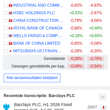
INDUSTRIAL AND COMMERCIAL BANK OF CHINA LIMITED
-0,83%
-4,93%
+
HSBC HOLDINGS PLC
+0,53%
-2,97%
+
CHINA CONSTRUCTION BANK CORPORATION
-0,79%
-4,56%
ROYAL BANK OF CANADA
-0,66%
+0,40%
+
WELLS FARGO & COMPANY
+0,18%
+0,93%
+
BANK OF CHINA LIMITED
-0,95%
-5,08%
+
MITSUBISHI UFJ FINANCIAL GROUP, INC.
-0,28%
-0,20%
+
Gemiddelde
-0,26%
-0,79%
+
Gewogen gemiddelde per kap.
-0,09%
-0,54%
+
Alle sectorresultaten bekijken
Recentste transcriptie: Barclays PLC
Barclays PLC, H1 2026 Fixed
28/07