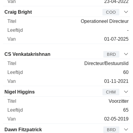
23-04-2022
Craig Bright
COO
Operationeel Directeur
-
01-07-2025
Bestuurder
Titel
Leeftijd
Van
CS Venkatakrishnan
BRD
Directeur/Bestuurslid
60
01-11-2021
Nigel Higgins
CHM
Voorzitter
65
02-05-2019
Dawn Fitzpatrick
BRD